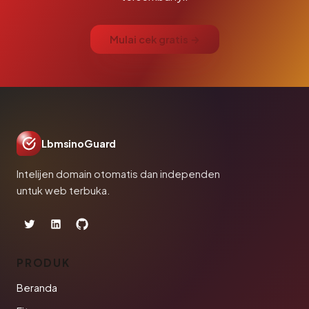
Mulai cek gratis →
LbmsinoGuard
Intelijen domain otomatis dan independen
untuk web terbuka.
PRODUK
Beranda