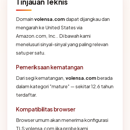
Tinjauan Teknis
Domain
volensa.com
dapat dijangkau dan
mengarah ke United States via
Amazon.com, Inc.. Di bawah kami
menelusuri sinyal-sinyal yang paling relevan
satu per satu.
Pemeriksaan kematangan
Dari segi kematangan,
volensa.com
berada
dalam kategori "mature" — sekitar 12.6 tahun
terdaftar.
Kompatibilitas browser
Browser umum akan menerima konfigurasi
TLS volensa.com jika probe kami