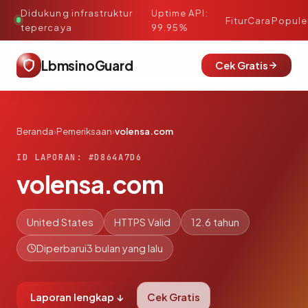
Didukung infrastruktur
Uptime API:
·
Fitur
Cara
Popule
tepercaya
99.95%
LbmsinoGuard
Cek Gratis
Beranda
›
Pemeriksaan
›
volensa.com
ID LAPORAN: #D864A7D6
volensa.com
United States
HTTPS Valid
12.6 tahun
Diperbarui
3 bulan yang lalu
Laporan lengkap ↓
Cek Gratis