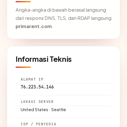
Angka-angka di bawah berasal langsung
dari respons DNS, TLS, dan RDAP langsung
primarent.com
.
Informasi Teknis
ALAMAT IP
76.223.54.146
LOKASI SERVER
United States · Seattle
ISP / PENYEDIA