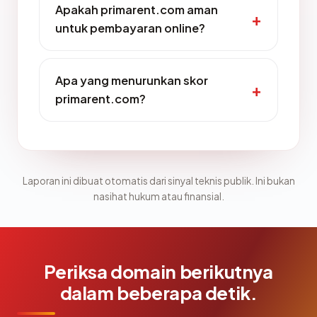
Apakah primarent.com aman
untuk pembayaran online?
Apa yang menurunkan skor
primarent.com?
Laporan ini dibuat otomatis dari sinyal teknis publik. Ini bukan
nasihat hukum atau finansial.
Periksa domain berikutnya
dalam beberapa detik.