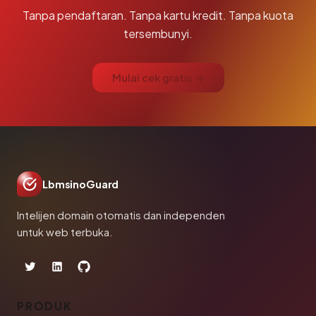
Tanpa pendaftaran. Tanpa kartu kredit. Tanpa kuota
tersembunyi.
Mulai cek gratis →
LbmsinoGuard
Intelijen domain otomatis dan independen
untuk web terbuka.
PRODUK