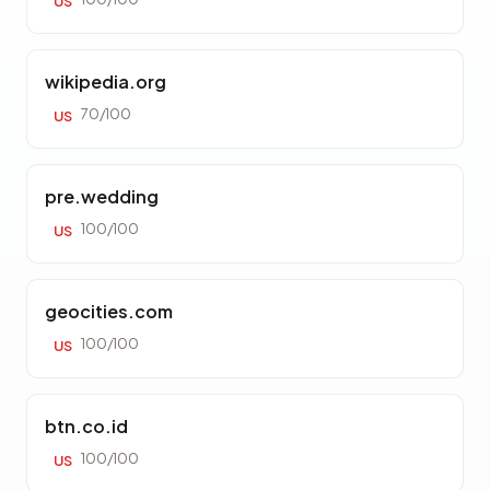
US
wikipedia.org
70/100
US
pre.wedding
100/100
US
geocities.com
100/100
US
btn.co.id
100/100
US