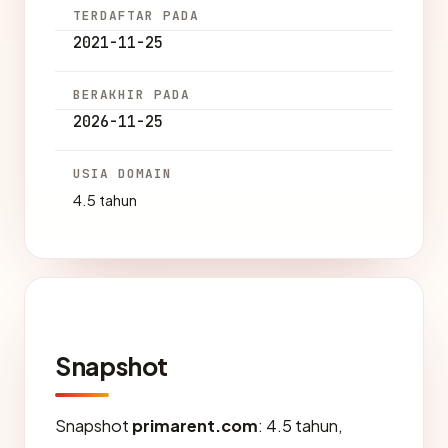
TERDAFTAR PADA
2021-11-25
BERAKHIR PADA
2026-11-25
USIA DOMAIN
4.5 tahun
Snapshot
Snapshot
primarent.com
: 4.5 tahun,