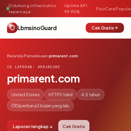
Didukung infrastruktur
Uptime API:
·
Fitur
Cara
Popule
tepercaya
99.95%
LbmsinoGuard
Cek Gratis
Beranda
›
Pemeriksaan
›
primarent.com
ID LAPORAN: #D848E2BE
primarent.com
United States
HTTPS Valid
4.5 tahun
Diperbarui
3 bulan yang lalu
Laporan lengkap ↓
Cek Gratis