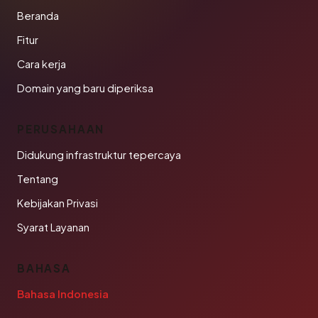
Beranda
Fitur
Cara kerja
Domain yang baru diperiksa
PERUSAHAAN
Didukung infrastruktur tepercaya
Tentang
Kebijakan Privasi
Syarat Layanan
BAHASA
Bahasa Indonesia