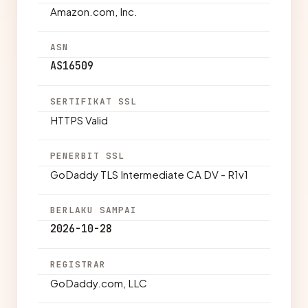
Amazon.com, Inc.
ASN
AS16509
SERTIFIKAT SSL
HTTPS Valid
PENERBIT SSL
GoDaddy TLS Intermediate CA DV - R1v1
BERLAKU SAMPAI
2026-10-28
REGISTRAR
GoDaddy.com, LLC