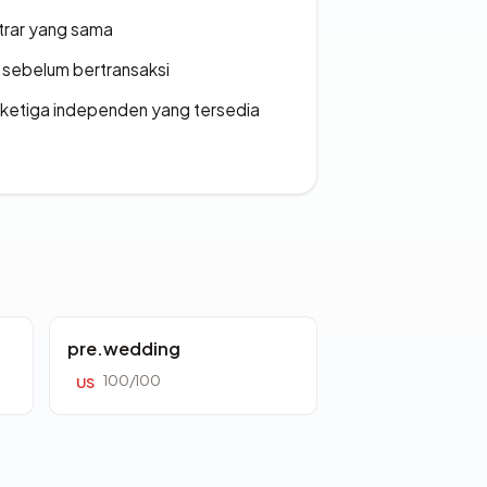
strar yang sama
en sebelum bertransaksi
k ketiga independen yang tersedia
pre.wedding
100/100
US