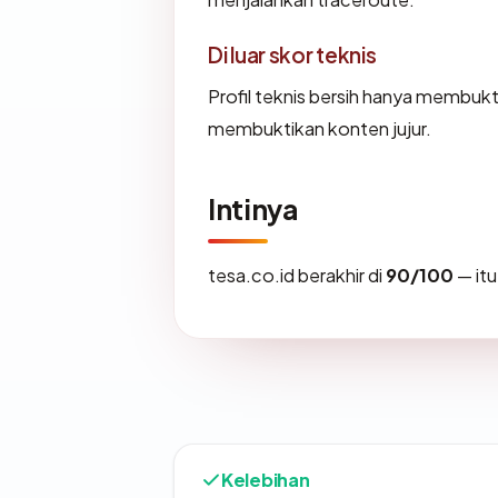
Di luar skor teknis
Profil teknis bersih hanya membuk
membuktikan konten jujur.
Intinya
tesa.co.id berakhir di
90/100
— it
Kelebihan