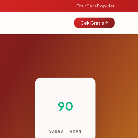
Fitur
Cara
Populer
Cek Gratis
90
SANGAT AMAN