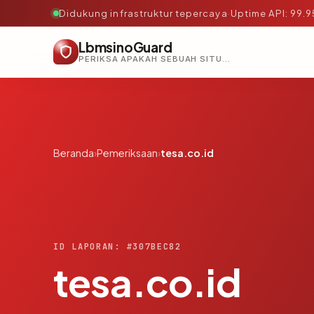
Didukung infrastruktur tepercaya
·
Uptime API: 99.
LbmsinoGuard
PERIKSA APAKAH SEBUAH SITUS AMAN, TEPERCAYA, DAN TERVERIFIKASI DALAM HITUNGAN DETIK.
Beranda
›
Pemeriksaan
›
tesa.co.id
ID LAPORAN: #307BEC82
tesa.co.id