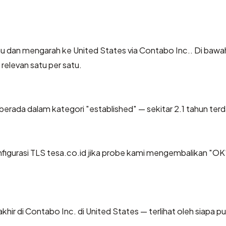
u dan mengarah ke United States via Contabo Inc.. Di bawa
 relevan satu per satu.
berada dalam kategori "established" — sekitar 2.1 tahun terd
gurasi TLS tesa.co.id jika probe kami mengembalikan "OK".
erakhir di Contabo Inc. di United States — terlihat oleh siapa p