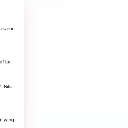
h kami
aftar.
 Nilai
un yang