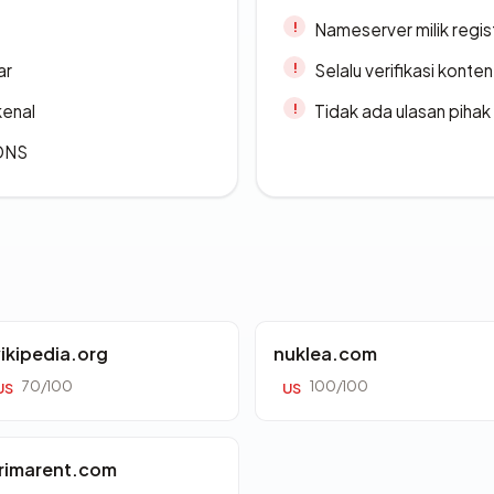
Nameserver milik regi
ar
Selalu verifikasi kont
kenal
Tidak ada ulasan piha
 DNS
ikipedia.org
nuklea.com
70/100
100/100
US
US
rimarent.com