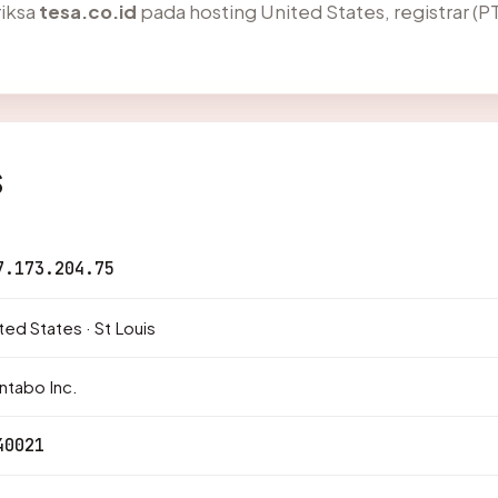
iksa
tesa.co.id
pada hosting United States, registrar (PT
s
7.173.204.75
ted States · St Louis
ntabo Inc.
40021