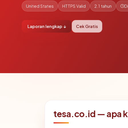
United States
HTTPS Valid
2.1 tahun
D
Laporan lengkap ↓
Cek Gratis
tesa.co.id — apa k