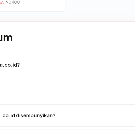
90/100
US
mum
a.co.id?
.co.id disembunyikan?