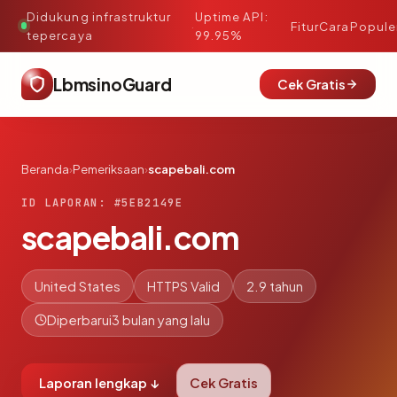
Didukung infrastruktur
Uptime API:
·
Fitur
Cara
Popule
tepercaya
99.95%
LbmsinoGuard
Cek Gratis
Beranda
›
Pemeriksaan
›
scapebali.com
ID LAPORAN: #5EB2149E
scapebali.com
United States
HTTPS Valid
2.9 tahun
Diperbarui
3 bulan yang lalu
Laporan lengkap ↓
Cek Gratis