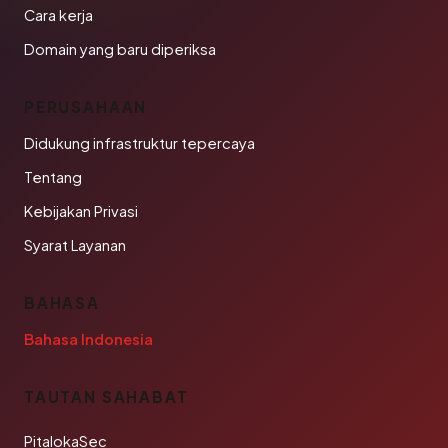
Cara kerja
Domain yang baru diperiksa
PERUSAHAAN
Didukung infrastruktur tepercaya
Tentang
Kebijakan Privasi
Syarat Layanan
BAHASA
Bahasa Indonesia
TAUTAN SAHABAT
PitalokaSec