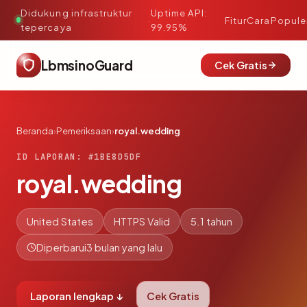
Didukung infrastruktur
Uptime API:
·
Fitur
Cara
Popule
tepercaya
99.95%
LbmsinoGuard
Cek Gratis
Beranda
›
Pemeriksaan
›
royal.wedding
ID LAPORAN: #1BE8D5DF
royal.wedding
United States
HTTPS Valid
5.1 tahun
Diperbarui
3 bulan yang lalu
Laporan lengkap ↓
Cek Gratis