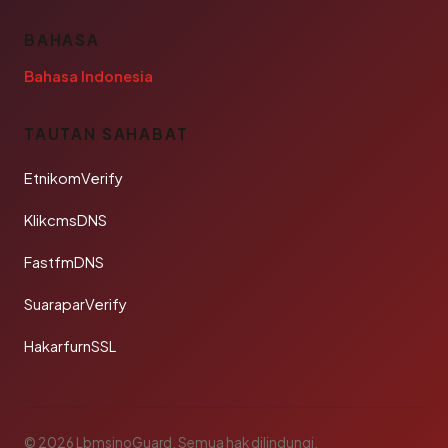
BAHASA
Bahasa Indonesia
TAUTAN SAHABAT
EtnikomVerify
KlikcmsDNS
FastfmDNS
SuaraparVerify
HakarfurnSSL
© 2026 LbmsinoGuard. Semua hak dilindungi.