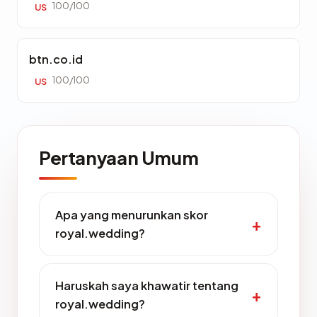
100/100
US
btn.co.id
100/100
US
Pertanyaan Umum
Apa yang menurunkan skor
royal.wedding?
Haruskah saya khawatir tentang
royal.wedding?