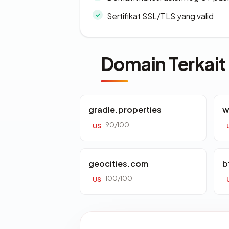
Sertifikat SSL/TLS yang valid
Domain Terkait
gradle.properties
w
90/100
US
geocities.com
b
100/100
US