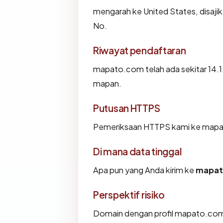
mengarah ke United States, disaj
No.
Riwayat pendaftaran
mapato.com telah ada sekitar 14.1
mapan.
Putusan HTTPS
Pemeriksaan HTTPS kami ke mapa
Di mana data tinggal
Apa pun yang Anda kirim ke
mapat
Perspektif risiko
Domain dengan profil mapato.com 