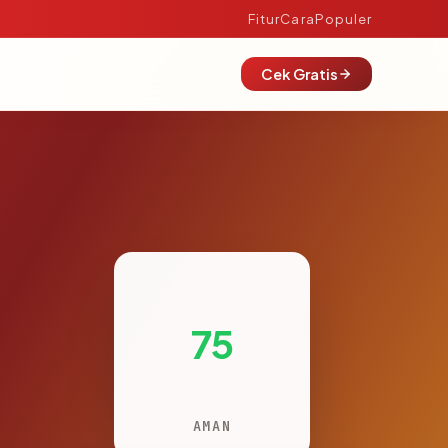
Fitur
Cara
Populer
Cek Gratis
75
AMAN