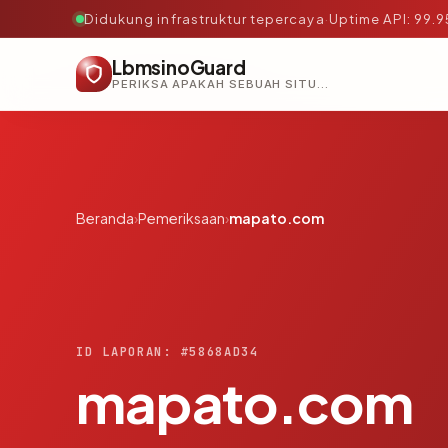
Didukung infrastruktur tepercaya
·
Uptime API: 99.
LbmsinoGuard
PERIKSA APAKAH SEBUAH SITUS AMAN, TEPERCAYA, DAN TERVERIFIKASI DALAM HITUNGAN DETIK.
Beranda
›
Pemeriksaan
›
mapato.com
ID LAPORAN: #5868AD34
mapato.com