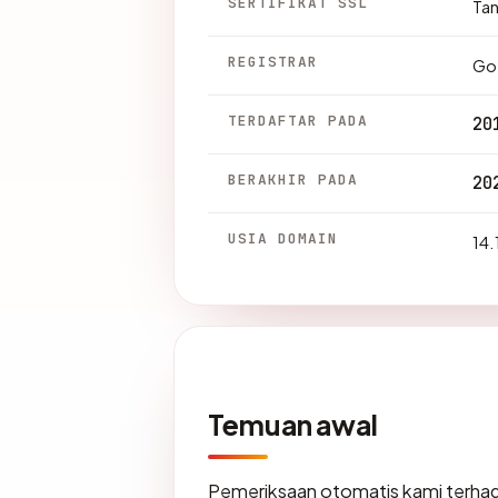
SERTIFIKAT SSL
Ta
REGISTRAR
Go
TERDAFTAR PADA
20
BERAKHIR PADA
20
USIA DOMAIN
14.
Temuan awal
Pemeriksaan otomatis kami terha