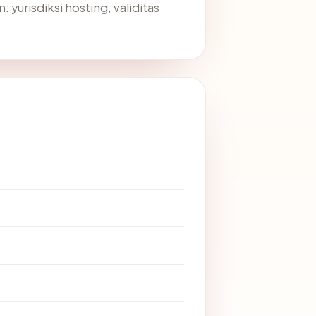
yurisdiksi hosting, validitas