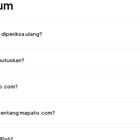
mum
diperiksa ulang?
mutuskan?
to.com?
 tentang mapato.com?
IPv6?