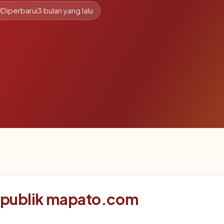
Diperbarui
3 bulan yang lalu
ur publik mapato.com