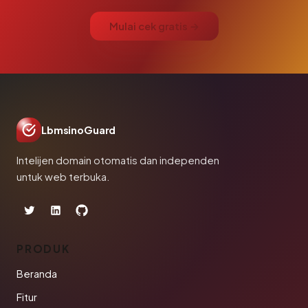
Mulai cek gratis →
LbmsinoGuard
Intelijen domain otomatis dan independen
untuk web terbuka.
PRODUK
Beranda
Fitur