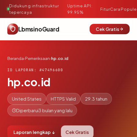
Didukung infrastruktur
Uptime API:
·
Fitur
Cara
Popule
tepercaya
99.95%
LbmsinoGuard
Cek Gratis
Beranda
›
Pemeriksaan
›
hp.co.id
ID LAPORAN: #47496600
hp.co.id
United States
HTTPS Valid
29.3 tahun
Diperbarui
3 bulan yang lalu
Laporan lengkap ↓
Cek Gratis