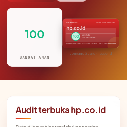
100
LbmsinoGuard · hp.co.id
SANGAT AMAN
Audit terbuka hp.co.id
Data di bawah berasal dari pencarian