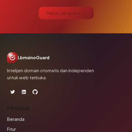
Mulai cek gratis →
LbmsinoGuard
Intelijen domain otomatis dan independen
untuk web terbuka.
PRODUK
Beranda
Fitur