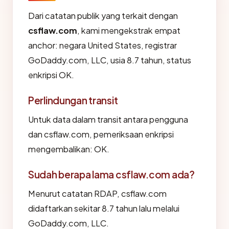
Dari catatan publik yang terkait dengan
csflaw.com
, kami mengekstrak empat
anchor: negara United States, registrar
GoDaddy.com, LLC, usia 8.7 tahun, status
enkripsi OK.
Perlindungan transit
Untuk data dalam transit antara pengguna
dan csflaw.com, pemeriksaan enkripsi
mengembalikan: OK.
Sudah berapa lama csflaw.com ada?
Menurut catatan RDAP, csflaw.com
didaftarkan sekitar 8.7 tahun lalu melalui
GoDaddy.com, LLC.