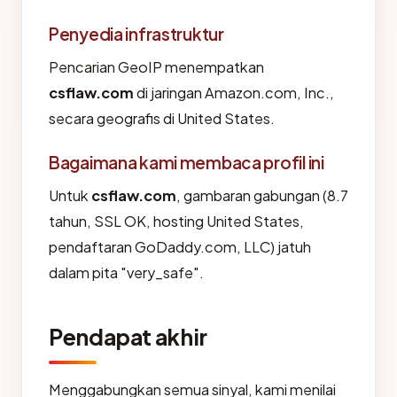
Penyedia infrastruktur
Pencarian GeoIP menempatkan
csflaw.com
di jaringan Amazon.com, Inc.,
secara geografis di United States.
Bagaimana kami membaca profil ini
Untuk
csflaw.com
, gambaran gabungan (8.7
tahun, SSL OK, hosting United States,
pendaftaran GoDaddy.com, LLC) jatuh
dalam pita "very_safe".
Pendapat akhir
Menggabungkan semua sinyal, kami menilai