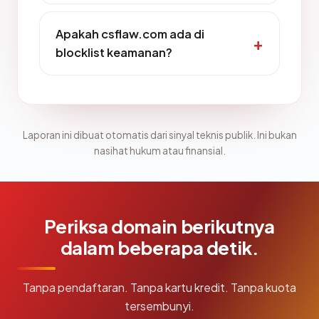
Apakah csflaw.com ada di
blocklist keamanan?
Laporan ini dibuat otomatis dari sinyal teknis publik. Ini bukan
nasihat hukum atau finansial.
Periksa domain berikutnya
dalam beberapa detik.
Tanpa pendaftaran. Tanpa kartu kredit. Tanpa kuota
tersembunyi.