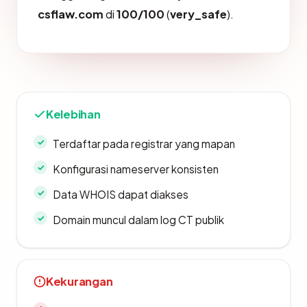
csflaw.com
di
100/100
(
very_safe
).
Kelebihan
Terdaftar pada registrar yang mapan
Konfigurasi nameserver konsisten
Data WHOIS dapat diakses
Domain muncul dalam log CT publik
Kekurangan