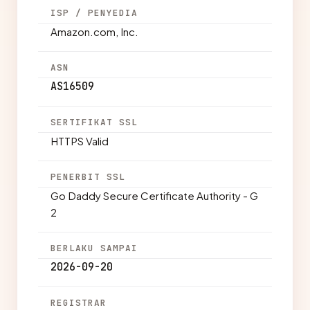
ISP / PENYEDIA
Amazon.com, Inc.
ASN
AS16509
SERTIFIKAT SSL
HTTPS Valid
PENERBIT SSL
Go Daddy Secure Certificate Authority - G
2
BERLAKU SAMPAI
2026-09-20
REGISTRAR