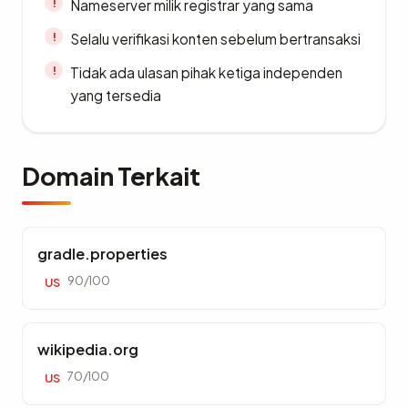
Nameserver milik registrar yang sama
Selalu verifikasi konten sebelum bertransaksi
Tidak ada ulasan pihak ketiga independen
yang tersedia
Domain Terkait
gradle.properties
90/100
US
wikipedia.org
70/100
US