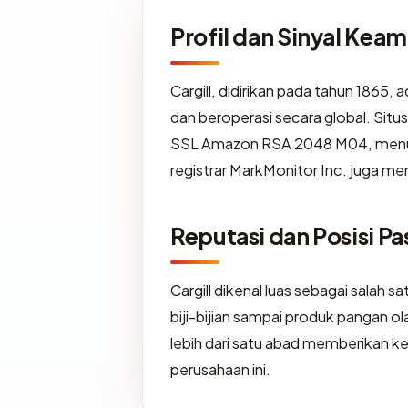
Profil dan Sinyal Kea
Cargill, didirikan pada tahun 1865,
dan beroperasi secara global. Situ
SSL Amazon RSA 2048 M04, menun
registrar MarkMonitor Inc. juga mem
Reputasi dan Posisi Pa
Cargill dikenal luas sebagai salah s
biji-bijian sampai produk pangan o
lebih dari satu abad memberikan key
perusahaan ini.