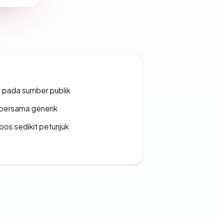
s pada sumber publik
bersama generik
os sedikit petunjuk