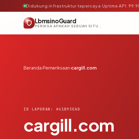
Didukung infrastruktur tepercaya
·
Uptime API: 99.
LbmsinoGuard
PERIKSA APAKAH SEBUAH SITUS AMAN, TEPERCAYA, DAN TERVERIFIKASI DALAM HITUNGAN DETIK.
Beranda
›
Pemeriksaan
›
cargill.com
ID LAPORAN: #41B93EAD
cargill.com