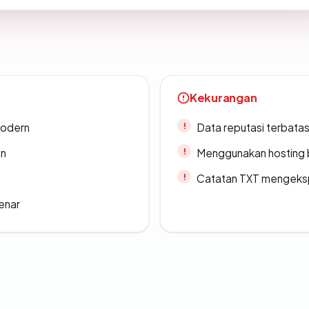
Kekurangan
modern
Data reputasi terbata
an
Menggunakan hosting 
Catatan TXT mengeksp
enar