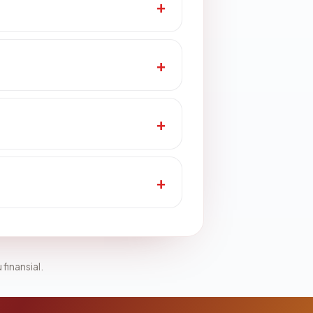
 finansial.