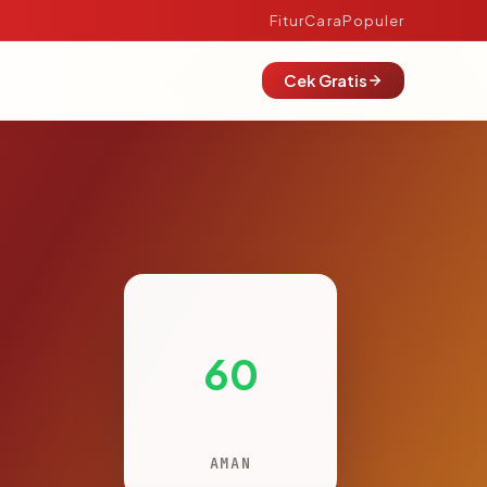
Fitur
Cara
Populer
Cek Gratis
60
AMAN