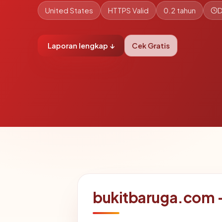
United States
HTTPS Valid
0.2 tahun
D
Laporan lengkap ↓
Cek Gratis
bukitbaruga.com —