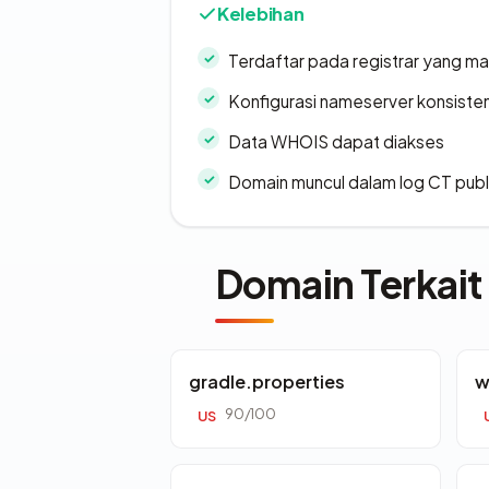
Kelebihan
Terdaftar pada registrar yang m
Konfigurasi nameserver konsiste
Data WHOIS dapat diakses
Domain muncul dalam log CT publ
Domain Terkait
gradle.properties
w
90/100
US