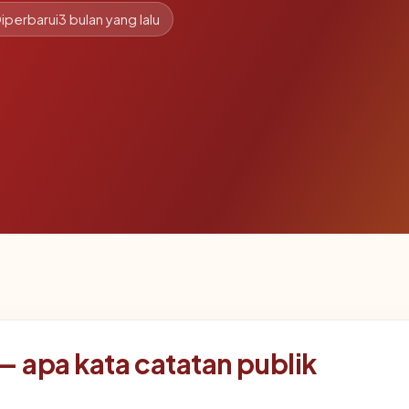
iperbarui
3 bulan yang lalu
 apa kata catatan publik