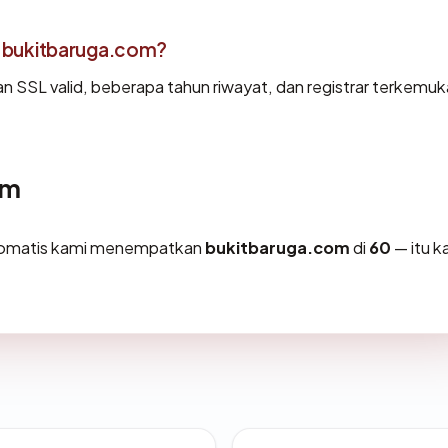
 bukitbaruga.com?
an SSL valid, beberapa tahun riwayat, dan registrar terkemuk
om
otomatis kami menempatkan
bukitbaruga.com
di
60
— itu k