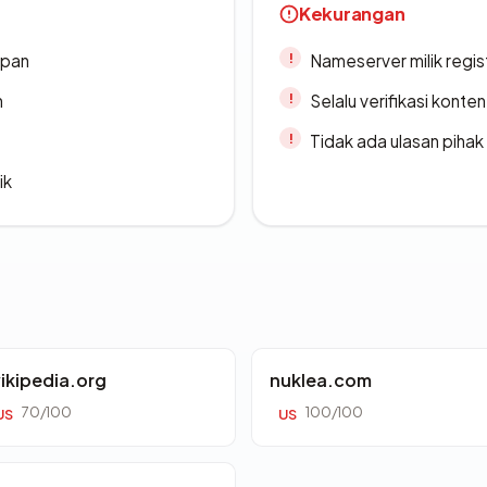
Kekurangan
apan
Nameserver milik regi
n
Selalu verifikasi kont
Tidak ada ulasan piha
ik
ikipedia.org
nuklea.com
70/100
100/100
US
US