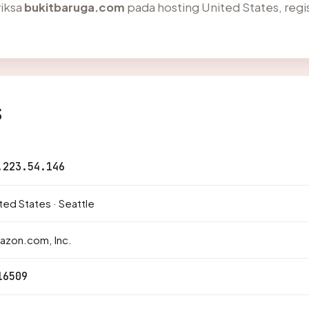
iksa
bukitbaruga.com
pada hosting United States, reg
s
.223.54.146
ted States · Seattle
azon.com, Inc.
16509