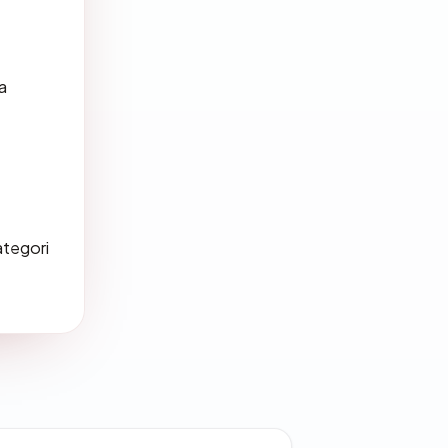
a
ategori