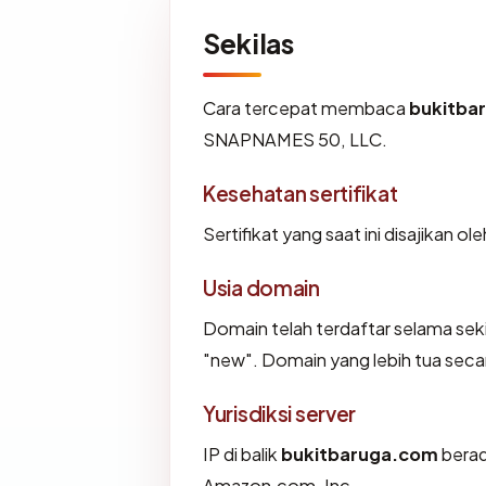
Sekilas
Cara tercepat membaca
bukitba
SNAPNAMES 50, LLC.
Kesehatan sertifikat
Sertifikat yang saat ini disajikan ol
Usia domain
Domain telah terdaftar selama se
"new". Domain yang lebih tua secara
Yurisdiksi server
IP di balik
bukitbaruga.com
berad
Amazon.com, Inc..