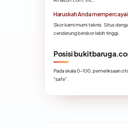
Haruskah Anda mempercayai
Skor kami murni teknis. Situs deng
cenderung berskor lebih tinggi.
Posisi bukitbaruga.c
Pada skala 0-100, pemeriksaan 
"safe".