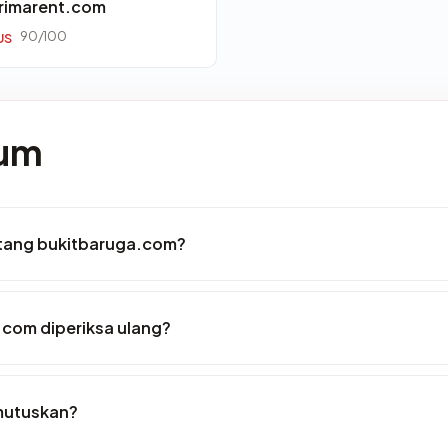
rimarent.com
90/100
US
mum
entang bukitbaruga.com?
.com diperiksa ulang?
mutuskan?