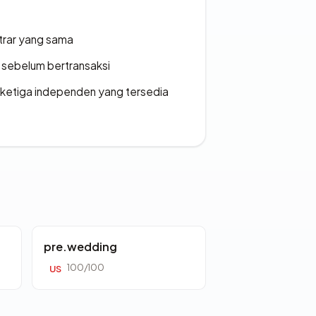
strar yang sama
en sebelum bertransaksi
k ketiga independen yang tersedia
pre.wedding
100/100
US