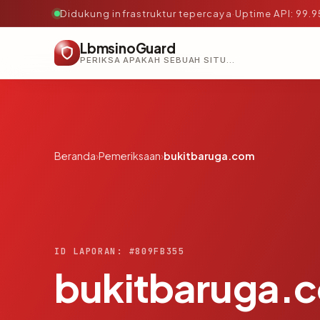
Didukung infrastruktur tepercaya
·
Uptime API: 99.
LbmsinoGuard
PERIKSA APAKAH SEBUAH SITUS AMAN, TEPERCAYA, DAN TERVERIFIKASI DALAM HITUNGAN DETIK.
Beranda
›
Pemeriksaan
›
bukitbaruga.com
ID LAPORAN: #809FB355
bukitbaruga.