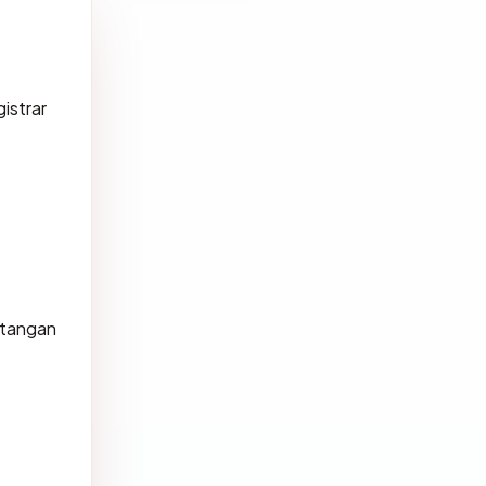
istrar
atangan