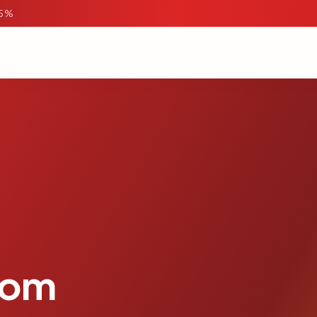
95%
com