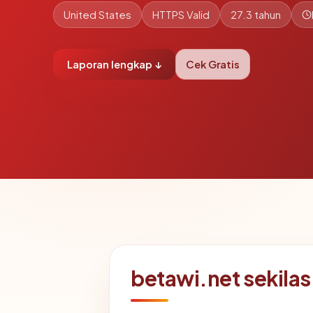
United States
HTTPS Valid
27.3 tahun
Laporan lengkap ↓
Cek Gratis
betawi.net sekilas