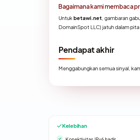
Bagaimana kami membaca prof
Untuk
betawi.net
, gambaran gabu
DomainSpot LLC) jatuh dalam pita
Pendapat akhir
Menggabungkan semua sinyal, kam
Kelebihan
Konektivitas IPv6 hadir