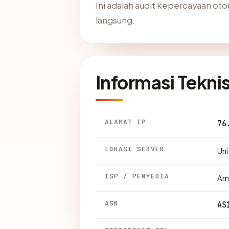
Ini adalah audit kepercayaan ot
langsung.
Informasi Tekni
ALAMAT IP
76
LOKASI SERVER
Uni
ISP / PENYEDIA
Am
ASN
AS