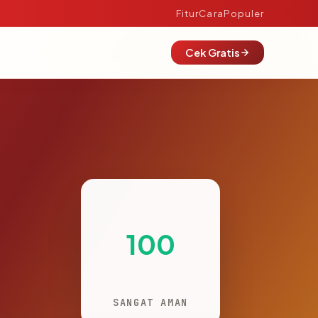
Fitur
Cara
Populer
Cek Gratis
100
SANGAT AMAN