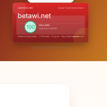
LbmsinoGuard · betawi.net