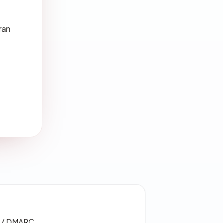
ran
F / DMARC