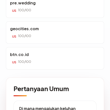
pre.wedding
100/100
US
geocities.com
100/100
US
btn.co.id
100/100
US
Pertanyaan Umum
Di mana mengajukan keluhan