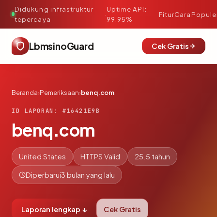
Didukung infrastruktur
Uptime API:
·
Fitur
Cara
Popule
tepercaya
99.95%
LbmsinoGuard
Cek Gratis
Beranda
›
Pemeriksaan
›
benq.com
ID LAPORAN: #16421E9B
benq.com
United States
HTTPS Valid
25.5 tahun
Diperbarui
3 bulan yang lalu
Laporan lengkap ↓
Cek Gratis