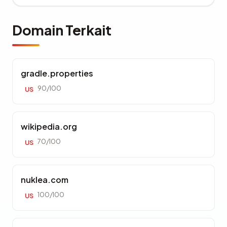
Domain Terkait
gradle.properties
90/100
US
wikipedia.org
70/100
US
nuklea.com
100/100
US