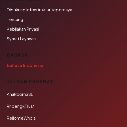
Didukung infrastruktur tepercaya
Tentang
Kebijakan Privasi
Syarat Layanan
BAHASA
Bahasa Indonesia
TAUTAN SAHABAT
AnakbornSSL
RribengkTrust
RelionteWhois