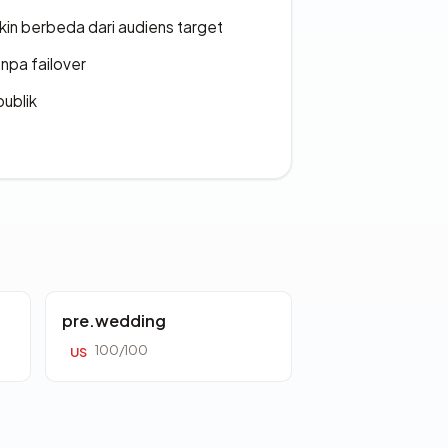
gkin berbeda dari audiens target
npa failover
publik
pre.wedding
100/100
US