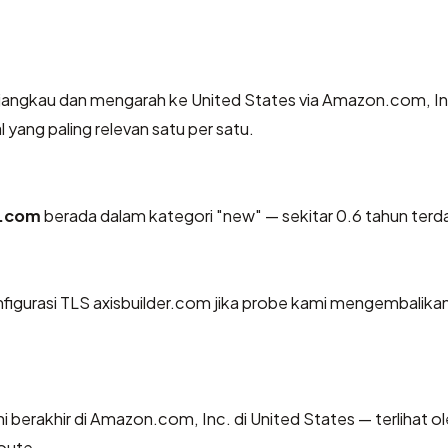
jangkau dan mengarah ke United States via Amazon.com, Inc
 yang paling relevan satu per satu.
r.com
berada dalam kategori "new" — sekitar 0.6 tahun terda
gurasi TLS axisbuilder.com jika probe kami mengembalika
ini berakhir di Amazon.com, Inc. di United States — terlihat o
oute.