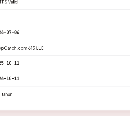
PS Valid
26-07-06
opCatch.com 615 LLC
25-10-11
26-10-11
 tahun