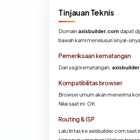
Tinjauan Teknis
Domain
axisbuilder.com
dapat di
bawah kami menelusuri sinyal-sinyal
Pemeriksaan kematangan
Dari segi kematangan,
axisbuilde
Kompatibilitas browser
Browser umum akan menerima konfi
Nilai saat ini: OK.
Routing & ISP
Lalu lintas ke axisbuilder.com saat 
siapa pun yang menjalankan tracer