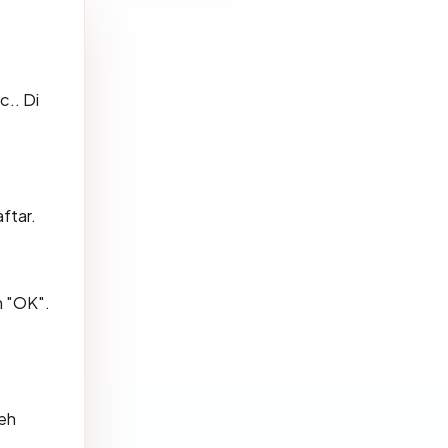
.. Di
ftar.
n "OK".
leh