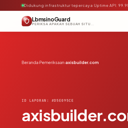
Didukung infrastruktur tepercaya
·
Uptime API: 99.
LbmsinoGuard
PERIKSA APAKAH SEBUAH SITUS AMAN, TEPERCAYA, DAN TERVERIFIKASI DALAM HITUNGAN DETIK.
Beranda
›
Pemeriksaan
›
axisbuilder.com
ID LAPORAN: #D5E095CE
axisbuilder.c