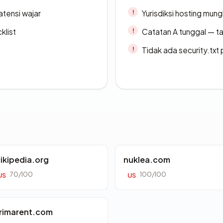
atensi wajar
Yurisdiksi hosting mun
klist
Catatan A tunggal — ta
Tidak ada security.txt 
ikipedia.org
nuklea.com
70/100
100/100
US
US
rimarent.com