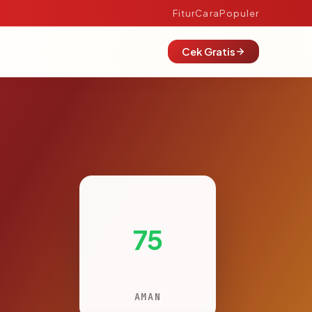
Fitur
Cara
Populer
Cek Gratis
75
AMAN