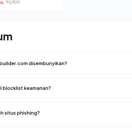
90/100
US
mum
builder.com disembunyikan?
i blocklist keamanan?
h situs phishing?