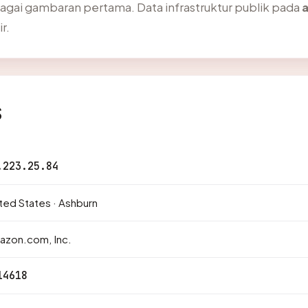
agai gambaran pertama. Data infrastruktur publik pada
a
r.
s
.223.25.84
ted States · Ashburn
azon.com, Inc.
14618