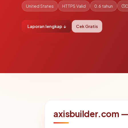
United States
HTTPS Valid
0.6 tahun
D
Laporan lengkap ↓
Cek Gratis
axisbuilder.com — 