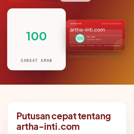
100
LbmsinoGuard · artha-inti.com
SANGAT AMAN
Putusan cepat tentang
artha-inti.com