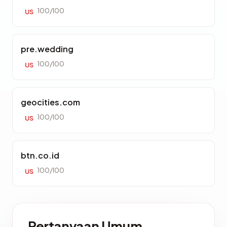
100/100
US
pre.wedding
100/100
US
geocities.com
100/100
US
btn.co.id
100/100
US
Pertanyaan Umum