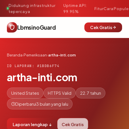
Didukung infrastruktur
Uptime API:
·
Fitur
Cara
Popule
tepercaya
99.95%
LbmsinoGuard
Cek Gratis
Beranda
›
Pemeriksaan
›
artha-inti.com
ID LAPORAN: #1BDB6F74
artha-inti.com
United States
HTTPS Valid
22.7 tahun
Diperbarui
3 bulan yang lalu
Laporan lengkap ↓
Cek Gratis