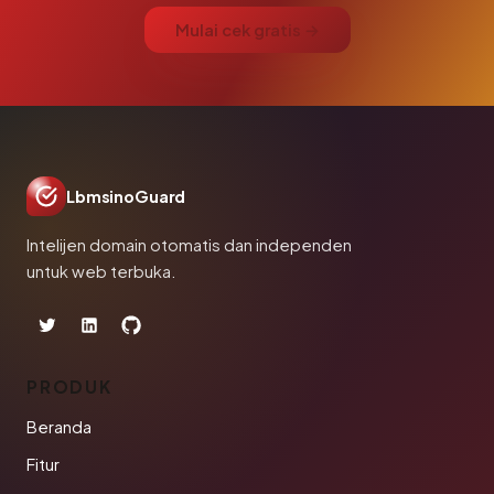
Mulai cek gratis →
LbmsinoGuard
Intelijen domain otomatis dan independen
untuk web terbuka.
PRODUK
Beranda
Fitur