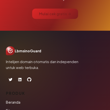
Mulai cek gratis →
LbmsinoGuard
Intelijen domain otomatis dan independen
untuk web terbuka.
PRODUK
Beranda