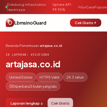
Didukung infrastruktur
Uptime API:
·
Fitur
Cara
Popule
tepercaya
99.95%
LbmsinoGuard
Cek Gratis
Beranda
›
Pemeriksaan
›
artajasa.co.id
ID LAPORAN: #321F10B8
artajasa.co.id
United States
HTTPS Valid
24.3 tahun
Diperbarui
3 bulan yang lalu
Laporan lengkap ↓
Cek Gratis