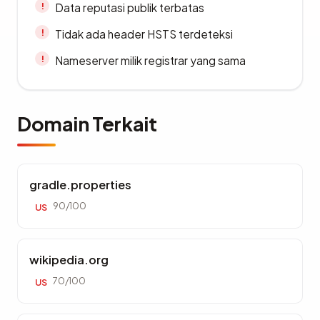
Data reputasi publik terbatas
Tidak ada header HSTS terdeteksi
Nameserver milik registrar yang sama
Domain Terkait
gradle.properties
90/100
US
wikipedia.org
70/100
US