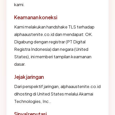
kami.
Keamanan koneksi
Kami melakukan handshake TLS terhadap
alphaaustenite.co.id dan mendapat: OK.
Digabung dengan registrar (PT Digital
Registra Indonesia) dan negara (United
States), ini memberi tampilan keamanan
dasar.
Jejak jaringan
Dari perspektif jaringan, alphaaustenite.co.id
dihosting di United States melalui Akamai
Technologies, Inc..
Sinyal reputasi