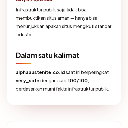
Infrastruktur publik saja tidak bisa
membuktikan situs aman — hanya bisa
menunjukkan apakah situs mengikuti standar
industri.
Dalam satu kalimat
alphaaustenite.co.id
saat ini berperingkat
very_safe
dengan skor
100/100
,
berdasarkan murni fakta infrastruktur publik.