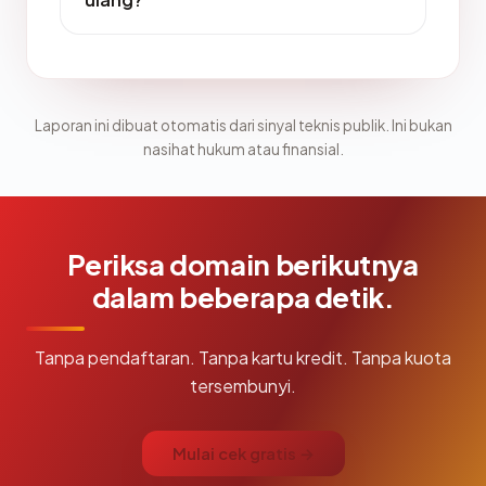
Laporan ini dibuat otomatis dari sinyal teknis publik. Ini bukan
nasihat hukum atau finansial.
Periksa domain berikutnya
dalam beberapa detik.
Tanpa pendaftaran. Tanpa kartu kredit. Tanpa kuota
tersembunyi.
Mulai cek gratis →