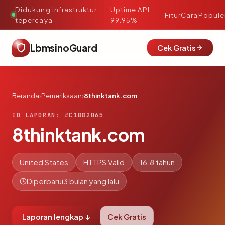
Didukung infrastruktur
Uptime API:
·
Fitur
Cara
Popule
tepercaya
99.95%
LbmsinoGuard
Cek Gratis
Beranda
›
Pemeriksaan
›
8thinktank.com
ID LAPORAN: #C1B82065
8thinktank.com
United States
HTTPS Valid
16.8 tahun
Diperbarui
3 bulan yang lalu
Laporan lengkap ↓
Cek Gratis