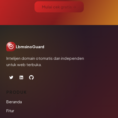
Mulai cek gratis →
LbmsinoGuard
Intelijen domain otomatis dan independen
untuk web terbuka.
PRODUK
Beranda
Fitur