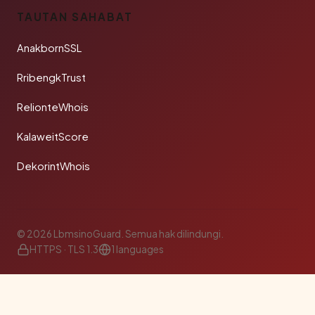
TAUTAN SAHABAT
AnakbornSSL
RribengkTrust
RelionteWhois
KalaweitScore
DekorintWhois
© 2026 LbmsinoGuard. Semua hak dilindungi.
HTTPS · TLS 1.3
1 languages