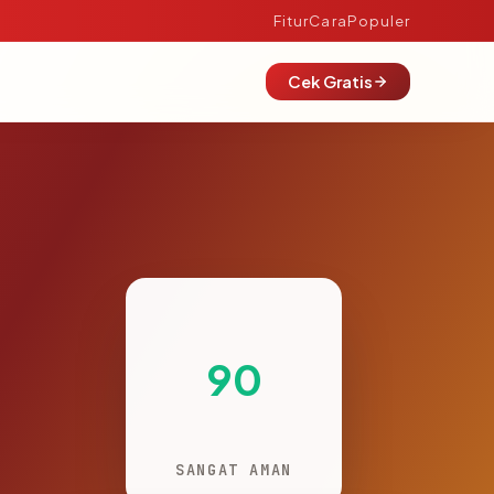
Fitur
Cara
Populer
Cek Gratis
90
SANGAT AMAN