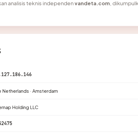
an analisis teknis independen
vandeta.com
, dikumpulk
s
.127.186.146
e Netherlands · Amsterdam
ernap Holding LLC
32475