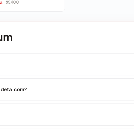
85/100
NL
mum
ndeta.com?