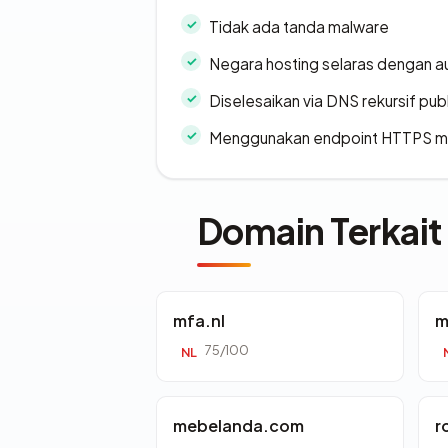
Tidak ada tanda malware
Negara hosting selaras dengan a
Diselesaikan via DNS rekursif publ
Menggunakan endpoint HTTPS 
Domain Terkait
mfa.nl
m
75/100
NL
mebelanda.com
r