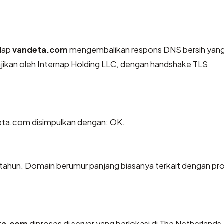
dap
vandeta.com
mengembalikan respons DNS bersih yan
jikan oleh Internap Holding LLC, dengan handshake TLS
ta.com disimpulkan dengan: OK.
 tahun. Domain berumur panjang biasanya terkait dengan pr
ta.com
diproses di server yang berlokasi di The Netherlands.