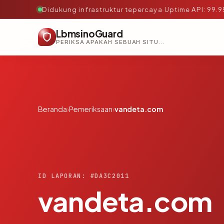
Didukung infrastruktur tepercaya
·
Uptime API: 99.
LbmsinoGuard
PERIKSA APAKAH SEBUAH SITUS AMAN, TEPERCAYA, DAN TERVERIFIKASI DALAM HITUNGAN DETIK.
Beranda
›
Pemeriksaan
›
vandeta.com
ID LAPORAN: #DA3C2011
vandeta.com