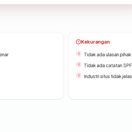
Kekurangan
enar
Tidak ada ulasan piha
Tidak ada catatan SP
Industri situs tidak jelas