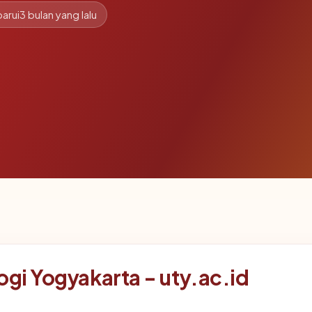
arui
3 bulan yang lalu
ogi Yogyakarta - uty.ac.id