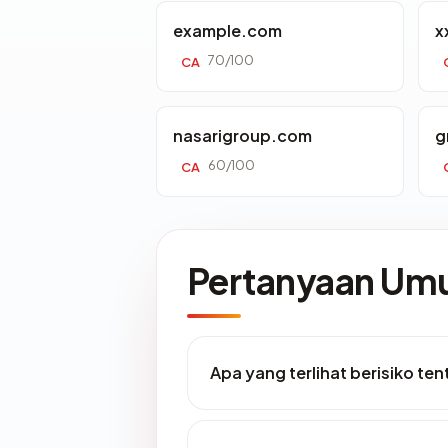
example.com
x
70/100
CA
nasarigroup.com
g
60/100
CA
Pertanyaan U
Apa yang terlihat berisiko ten