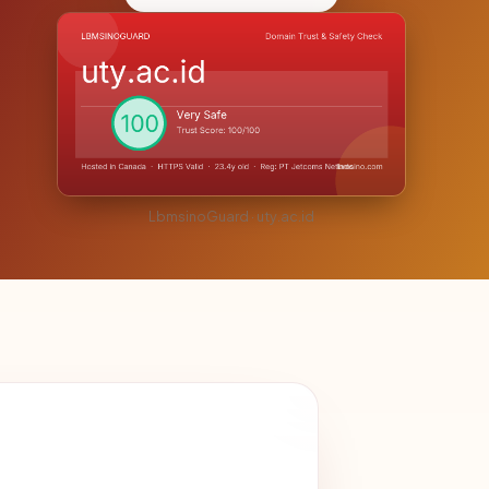
LbmsinoGuard · uty.ac.id