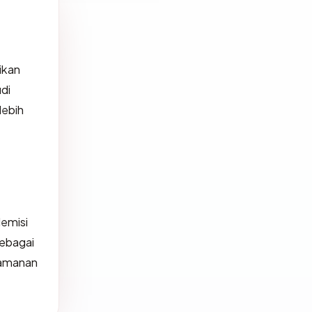
ikan
di
lebih
demisi
sebagai
keamanan