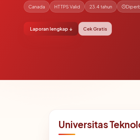
Canada
HTTPS Valid
23.4 tahun
Diperb
Laporan lengkap ↓
Cek Gratis
Universitas Teknol