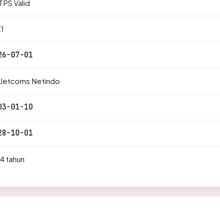
PS Valid
1
26-07-01
 Jetcoms Netindo
03-01-10
28-10-01
4 tahun