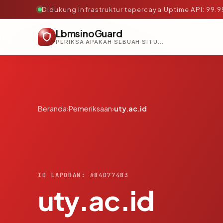
Didukung infrastruktur tepercaya
·
Uptime API: 99.
LbmsinoGuard
PERIKSA APAKAH SEBUAH SITUS AMAN, TEPERCAYA, DAN TERVERIFIKASI DALAM HITUNGAN DETIK.
Beranda
›
Pemeriksaan
›
uty.ac.id
ID LAPORAN: #84D77483
uty.ac.id