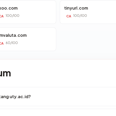
xoo.com
tinyurl.com
100/100
100/100
CA
CA
mvaluta.com
60/100
CA
mum
tang uty.ac.id?