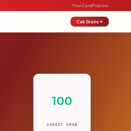
Fitur
Cara
Populer
Cek Gratis
100
SANGAT AMAN