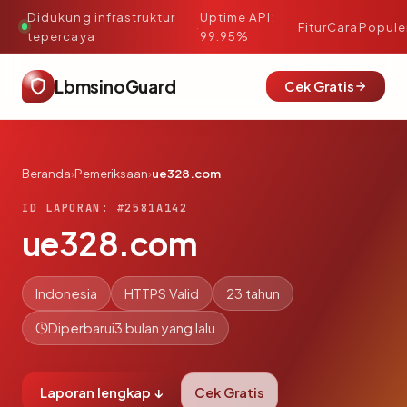
Didukung infrastruktur
Uptime API:
·
Fitur
Cara
Popule
tepercaya
99.95%
LbmsinoGuard
Cek Gratis
Beranda
›
Pemeriksaan
›
ue328.com
ID LAPORAN: #2581A142
ue328.com
Indonesia
HTTPS Valid
23 tahun
Diperbarui
3 bulan yang lalu
Laporan lengkap ↓
Cek Gratis