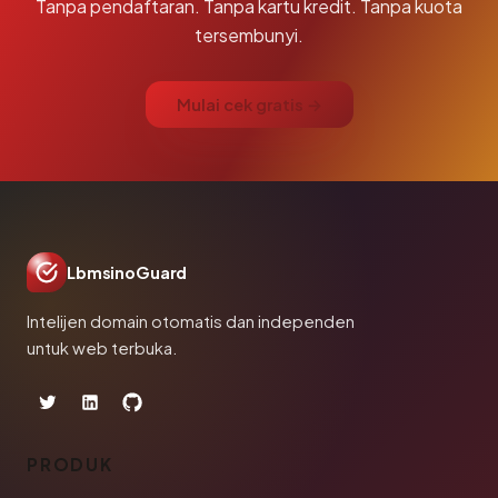
Tanpa pendaftaran. Tanpa kartu kredit. Tanpa kuota
tersembunyi.
Mulai cek gratis →
LbmsinoGuard
Intelijen domain otomatis dan independen
untuk web terbuka.
PRODUK