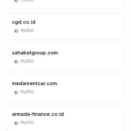
ID
cgd.co.id
95/100
ID
sahabatgroup.com
95/100
ID
medanrentcar.com
95/100
ID
armada-finance.co.id
95/100
ID