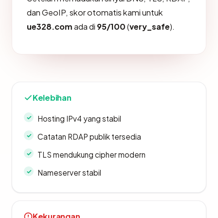
dan GeoIP, skor otomatis kami untuk
ue328.com
ada di
95/100
(
very_safe
).
Kelebihan
Hosting IPv4 yang stabil
Catatan RDAP publik tersedia
TLS mendukung cipher modern
Nameserver stabil
Kekurangan