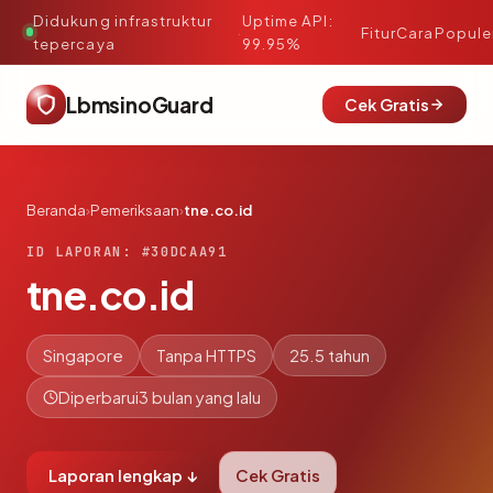
Didukung infrastruktur
Uptime API:
·
Fitur
Cara
Popule
tepercaya
99.95%
LbmsinoGuard
Cek Gratis
Beranda
›
Pemeriksaan
›
tne.co.id
ID LAPORAN: #30DCAA91
tne.co.id
Singapore
Tanpa HTTPS
25.5 tahun
Diperbarui
3 bulan yang lalu
Laporan lengkap ↓
Cek Gratis