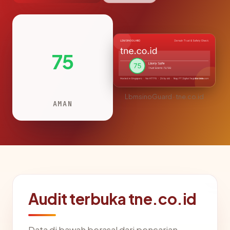
75
LbmsinoGuard · tne.co.id
AMAN
Audit terbuka tne.co.id
Data di bawah berasal dari pencarian