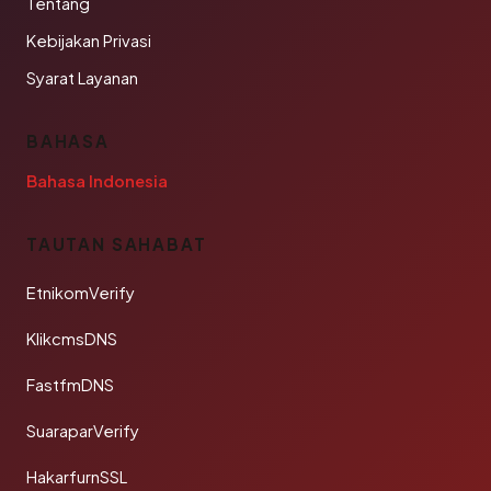
Tentang
Kebijakan Privasi
Syarat Layanan
BAHASA
Bahasa Indonesia
TAUTAN SAHABAT
EtnikomVerify
KlikcmsDNS
FastfmDNS
SuaraparVerify
HakarfurnSSL