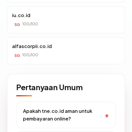
iu.co.id
100/100
SG
alfascorpii.co.id
100/100
SG
Pertanyaan Umum
Apakah tne.co.id aman untuk
pembayaran online?