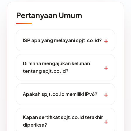
Pertanyaan Umum
ISP apa yang melayani spjt.co.id?
Di mana mengajukan keluhan
tentang spjt.co.id?
Apakah spjt.co.id memiliki IPv6?
Kapan sertifikat spjt.co.id terakhir
diperiksa?