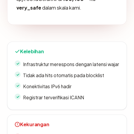
very_safe
dalam skala kami.
Kelebihan
Infrastruktur merespons dengan latensi wajar
Tidak ada hits otomatis pada blocklist
Konektivitas IPv6 hadir
Registrar terverifikasi ICANN
Kekurangan