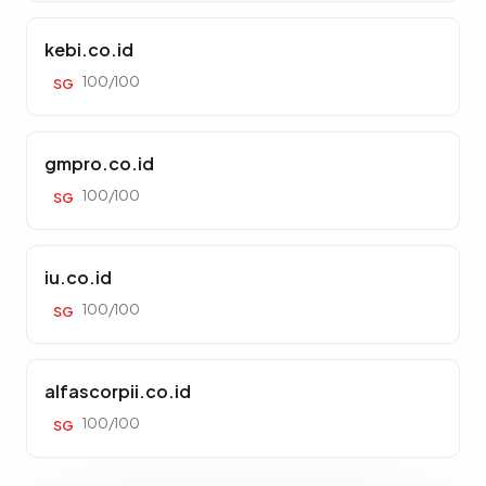
kebi.co.id
100/100
SG
gmpro.co.id
100/100
SG
iu.co.id
100/100
SG
alfascorpii.co.id
100/100
SG