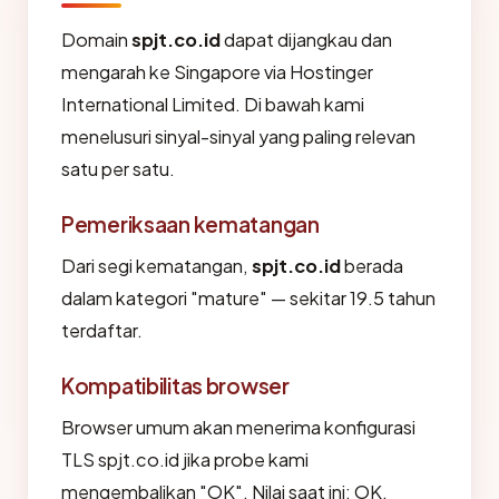
Domain
spjt.co.id
dapat dijangkau dan
mengarah ke Singapore via Hostinger
International Limited. Di bawah kami
menelusuri sinyal-sinyal yang paling relevan
satu per satu.
Pemeriksaan kematangan
Dari segi kematangan,
spjt.co.id
berada
dalam kategori "mature" — sekitar 19.5 tahun
terdaftar.
Kompatibilitas browser
Browser umum akan menerima konfigurasi
TLS spjt.co.id jika probe kami
mengembalikan "OK". Nilai saat ini: OK.