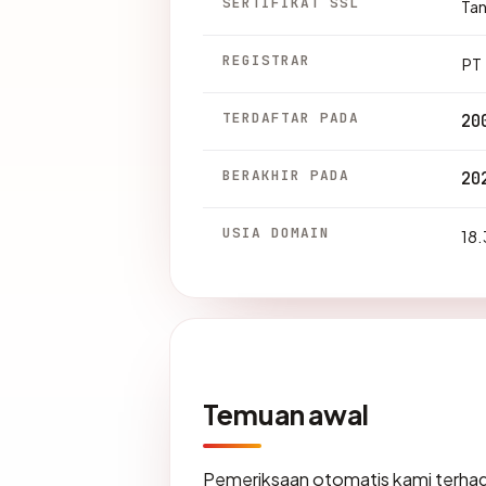
SERTIFIKAT SSL
Ta
REGISTRAR
PT 
TERDAFTAR PADA
20
BERAKHIR PADA
20
USIA DOMAIN
18.
Temuan awal
Pemeriksaan otomatis kami terha