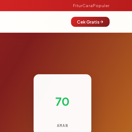
Fitur
Cara
Populer
Cek Gratis
70
AMAN