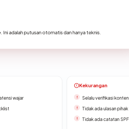
e
. Ini adalah putusan otomatis dan hanya teknis.
Kekurangan
atensi wajar
Selalu verifikasi kont
klist
Tidak ada ulasan piha
Tidak ada catatan SP