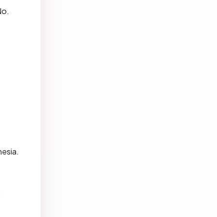
No.
nesia.
O