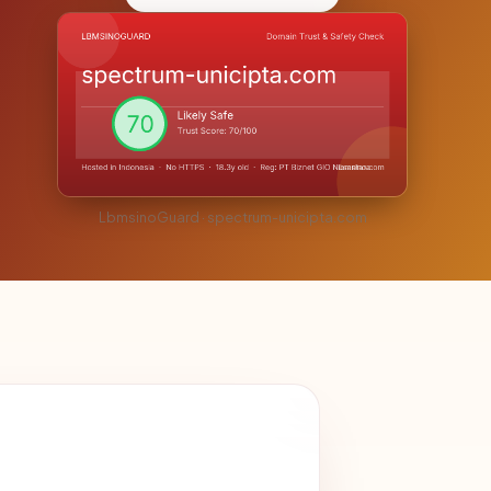
LbmsinoGuard · spectrum-unicipta.com