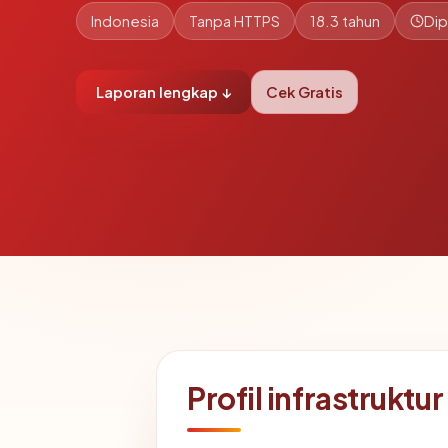
Indonesia
Tanpa HTTPS
18.3 tahun
Dip
Laporan lengkap ↓
Cek Gratis
Profil infrastrukt