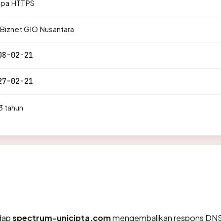
npa HTTPS
Biznet GIO Nusantara
08-02-21
27-02-21
3 tahun
dap
spectrum-unicipta.com
mengembalikan respons DNS