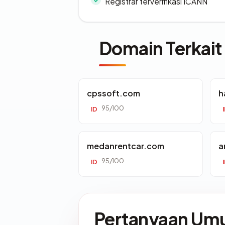
Registrar terverifikasi ICANN
Domain Terkait
cpssoft.com
h
95/100
ID
medanrentcar.com
a
95/100
ID
Pertanyaan U