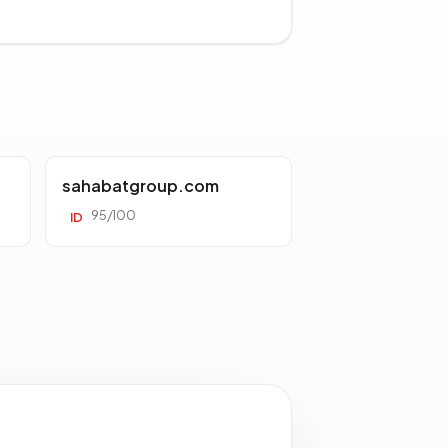
sahabatgroup.com
95/100
ID