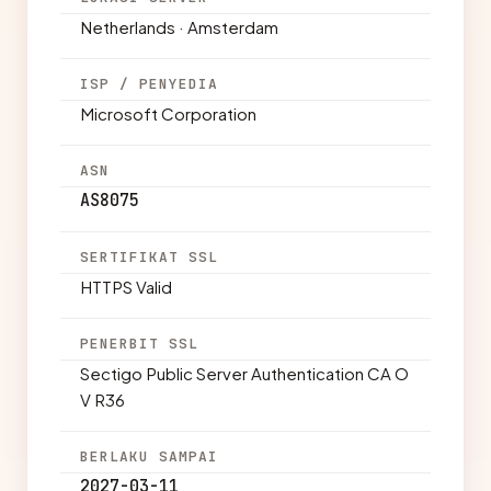
Netherlands · Amsterdam
ISP / PENYEDIA
Microsoft Corporation
ASN
AS8075
SERTIFIKAT SSL
HTTPS Valid
PENERBIT SSL
Sectigo Public Server Authentication CA O
V R36
BERLAKU SAMPAI
2027-03-11