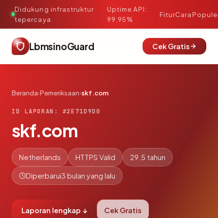
Didukung infrastruktur
Uptime API:
·
Fitur
Cara
Popule
tepercaya
99.95%
LbmsinoGuard
Cek Gratis
Beranda
›
Pemeriksaan
›
skf.com
ID LAPORAN: #2E71D9D0
skf.com
Netherlands
HTTPS Valid
29.5 tahun
Diperbarui
3 bulan yang lalu
Laporan lengkap ↓
Cek Gratis