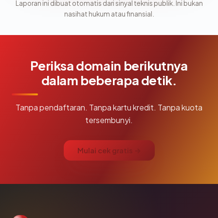
Laporan ini dibuat otomatis dari sinyal teknis publik. Ini bukan
nasihat hukum atau finansial.
Periksa domain berikutnya
dalam beberapa detik.
Tanpa pendaftaran. Tanpa kartu kredit. Tanpa kuota
tersembunyi.
Mulai cek gratis →