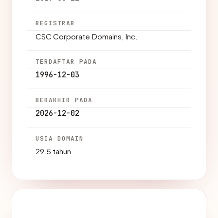
REGISTRAR
CSC Corporate Domains, Inc.
TERDAFTAR PADA
1996-12-03
BERAKHIR PADA
2026-12-02
USIA DOMAIN
29.5 tahun