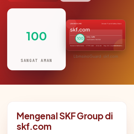
100
LbmsinoGuard · skf.com
SANGAT AMAN
Mengenal SKF Group di
skf.com