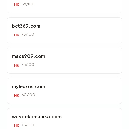
58/100
HK
bet369.com
75/100
HK
macs909.com
75/100
HK
mylexxus.com
60/100
HK
waybekomunika.com
75/100
HK