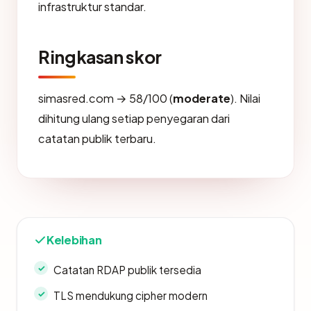
infrastruktur standar.
Ringkasan skor
simasred.com → 58/100 (
moderate
). Nilai
dihitung ulang setiap penyegaran dari
catatan publik terbaru.
Kelebihan
Catatan RDAP publik tersedia
TLS mendukung cipher modern