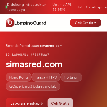
Didukung infrastruktur
Uptime API:
·
Fitur
Cara
Popule
tepercaya
99.95%
LbmsinoGuard
Cek Gratis
Beranda
›
Pemeriksaan
›
simasred.com
ID LAPORAN: #F5CF5AA7
simasred.com
Hong Kong
Tanpa HTTPS
1.5 tahun
Diperbarui
3 bulan yang lalu
Laporan lengkap ↓
Cek Gratis