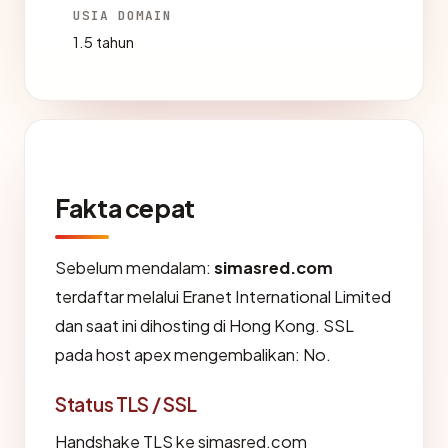
USIA DOMAIN
1.5 tahun
Fakta cepat
Sebelum mendalam:
simasred.com
terdaftar melalui Eranet International Limited
dan saat ini dihosting di Hong Kong. SSL
pada host apex mengembalikan: No.
Status TLS / SSL
Handshake TLS ke simasred.com