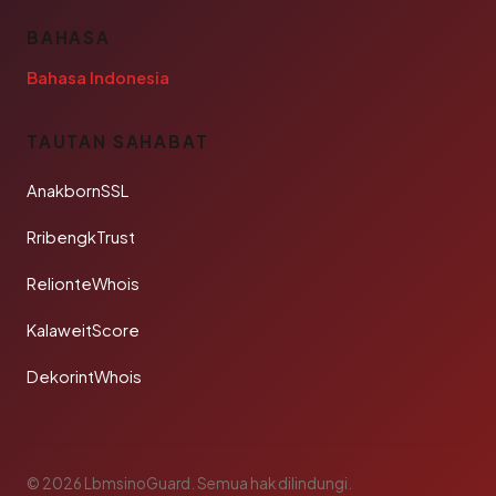
BAHASA
Bahasa Indonesia
TAUTAN SAHABAT
AnakbornSSL
RribengkTrust
RelionteWhois
KalaweitScore
DekorintWhois
© 2026 LbmsinoGuard. Semua hak dilindungi.