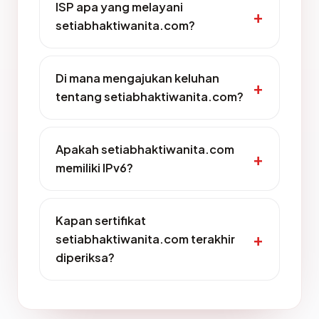
ISP apa yang melayani
setiabhaktiwanita.com?
Di mana mengajukan keluhan
tentang setiabhaktiwanita.com?
Apakah setiabhaktiwanita.com
memiliki IPv6?
Kapan sertifikat
setiabhaktiwanita.com terakhir
diperiksa?