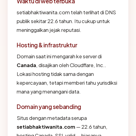
Waktu di web terbuka
setiabhaktiwanita.com telah terlihat di DNS
publik sekitar 22.6 tahun. Itu cukup untuk
meninggalkan jejak reputasi.
Hosting & infrastruktur
Domain saat ini mengarah ke server di
Canada
, disajikan oleh Cloudflare, Inc..
Lokasi hosting tidak sama dengan
kepercayaan, tetapi memberi tahu yurisdiksi
mana yang menangani data.
Domain yang sebanding
Situs dengan metadata serupa
setiabhaktiwanita.com
— 22.6 tahun,
hosting Canada, SSL valid — biasanya