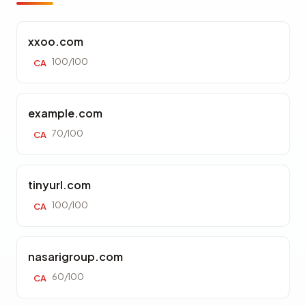
xxoo.com
100/100
CA
example.com
70/100
CA
tinyurl.com
100/100
CA
nasarigroup.com
60/100
CA