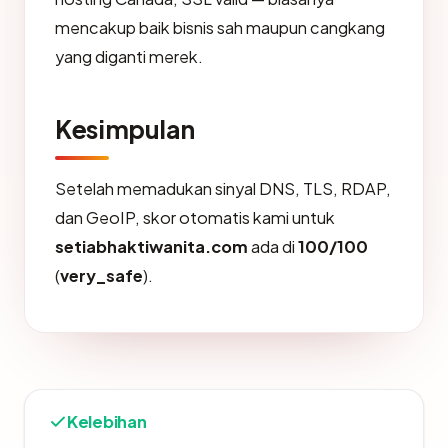
mencakup baik bisnis sah maupun cangkang
yang diganti merek.
Kesimpulan
Setelah memadukan sinyal DNS, TLS, RDAP,
dan GeoIP, skor otomatis kami untuk
setiabhaktiwanita.com
ada di
100/100
(
very_safe
).
Kelebihan