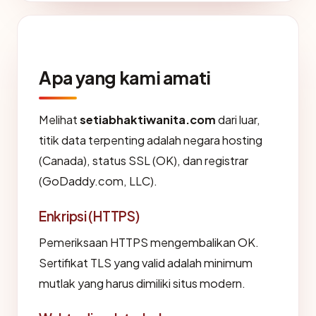
Apa yang kami amati
Melihat
setiabhaktiwanita.com
dari luar,
titik data terpenting adalah negara hosting
(Canada), status SSL (OK), dan registrar
(GoDaddy.com, LLC).
Enkripsi (HTTPS)
Pemeriksaan HTTPS mengembalikan OK.
Sertifikat TLS yang valid adalah minimum
mutlak yang harus dimiliki situs modern.