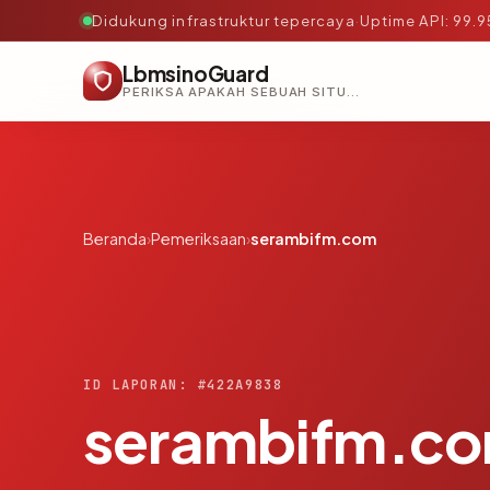
Didukung infrastruktur tepercaya
·
Uptime API: 99.
LbmsinoGuard
PERIKSA APAKAH SEBUAH SITUS AMAN, TEPERCAYA, DAN TERVERIFIKASI DALAM HITUNGAN DETIK.
Beranda
›
Pemeriksaan
›
serambifm.com
ID LAPORAN: #422A9838
serambifm.c