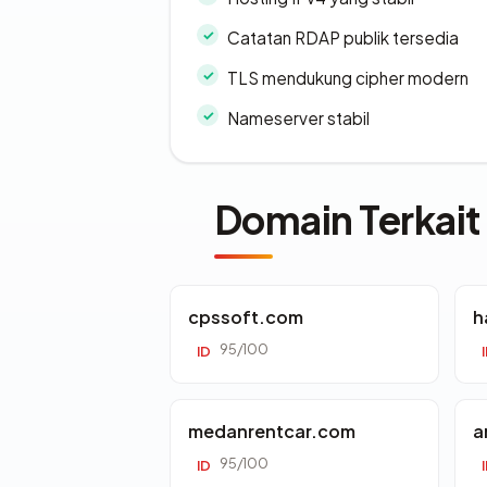
Catatan RDAP publik tersedia
TLS mendukung cipher modern
Nameserver stabil
Domain Terkait
cpssoft.com
h
95/100
ID
medanrentcar.com
a
95/100
ID