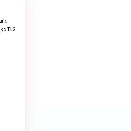
yang
ake TLS