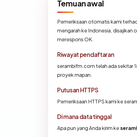
Temuan awal
Pemeriksaan otomatis kami terha
mengarah ke Indonesia, disajik
merespons OK.
Riwayat pendaftaran
serambifm.com telah ada sekitar 1
proyek mapan.
Putusan HTTPS
Pemeriksaan HTTPS kami ke sera
Di mana data tinggal
Apa pun yang Anda kirim ke
seram