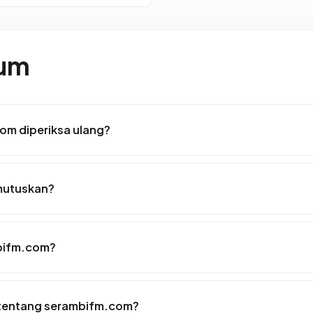
mum
om diperiksa ulang?
mutuskan?
mbifm.com?
 tentang serambifm.com?