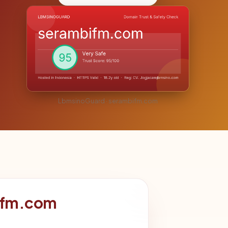
LbmsinoGuard · serambifm.com
bifm.com