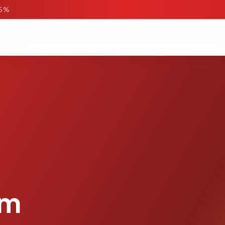
95%
om