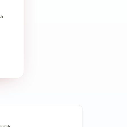
ra
publik