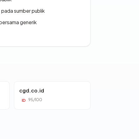
s pada sumber publik
bersama generik
cgd.co.id
95/100
ID