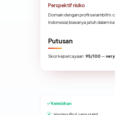
Perspektif risiko
Domain dengan profil serambifm.co
Indonesia) biasanya jatuh dalam ka
Putusan
Skor kepercayaan:
95/100
—
ver
Kelebihan
Hosting IPv4 yang stabil