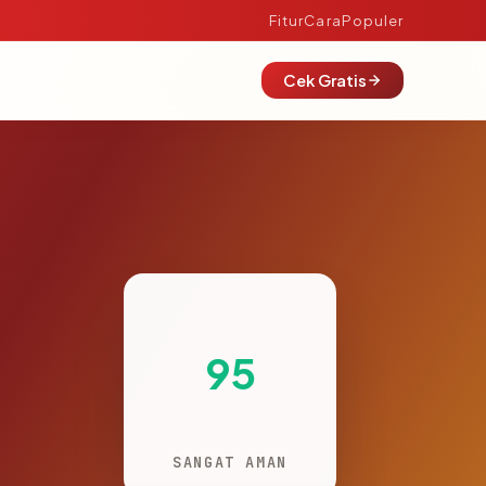
Fitur
Cara
Populer
Cek Gratis
95
SANGAT AMAN