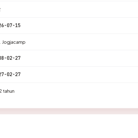
2
26-07-15
. Jogjacamp
08-02-27
27-02-27
2 tahun