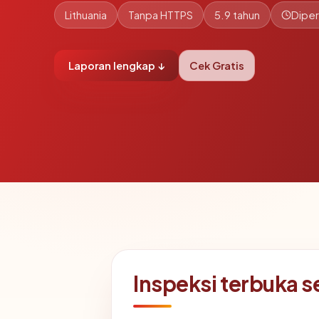
Lithuania
Tanpa HTTPS
5.9 tahun
Diper
Laporan lengkap ↓
Cek Gratis
Inspeksi terbuka 