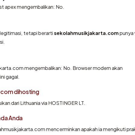
host apex mengembalikan: No.
egitimasi, tetapi berarti
sekolahmusikjakarta.com
punya 
si.
akarta.com mengembalikan: No. Browser modern akan
ni gagal.
.com dihosting
kan dari Lithuania via HOSTINGER LT.
ada Anda
hmusikjakarta.com mencerminkan apakah ia mengikuti prak