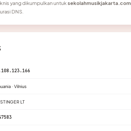
eknis yang dikumpulkan untuk
sekolahmusikjakarta.com
gurasi DNS.
s
.108.123.166
huania · Vilnius
STINGER LT
47583