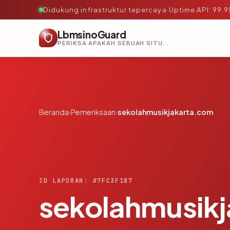
Didukung infrastruktur tepercaya
·
Uptime API: 99.
LbmsinoGuard
PERIKSA APAKAH SEBUAH SITUS AMAN, TEPERCAYA, DAN TERVERIFIKASI DALAM HITUNGAN DETIK.
Beranda
›
Pemeriksaan
›
sekolahmusikjakarta.com
ID LAPORAN: #7FC3F187
sekolahmusik