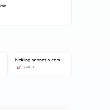
lama
hicklingindonesia.com
55/100
LT