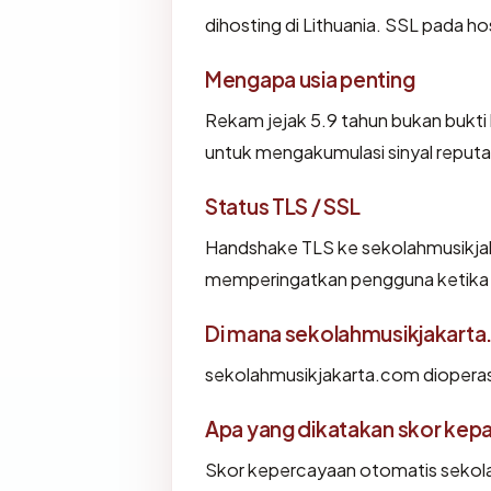
dihosting di Lithuania. SSL pada 
Mengapa usia penting
Rekam jejak 5.9 tahun bukan bukti l
untuk mengakumulasi sinyal reputa
Status TLS / SSL
Handshake TLS ke sekolahmusikj
memperingatkan pengguna ketika i
Di mana sekolahmusikjakarta
sekolahmusikjakarta.com dioperasi
Apa yang dikatakan skor kep
Skor kepercayaan otomatis sekola