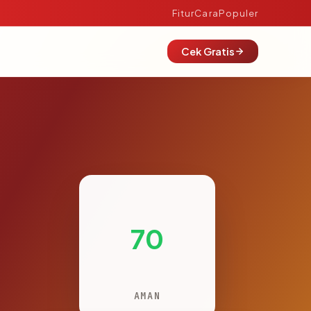
Fitur
Cara
Populer
Cek Gratis
70
AMAN