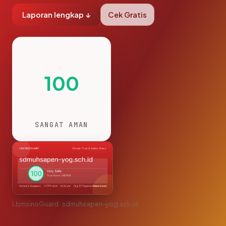
Laporan lengkap ↓
Cek Gratis
100
SANGAT AMAN
LbmsinoGuard · sdmuhsapen-yog.sch.id