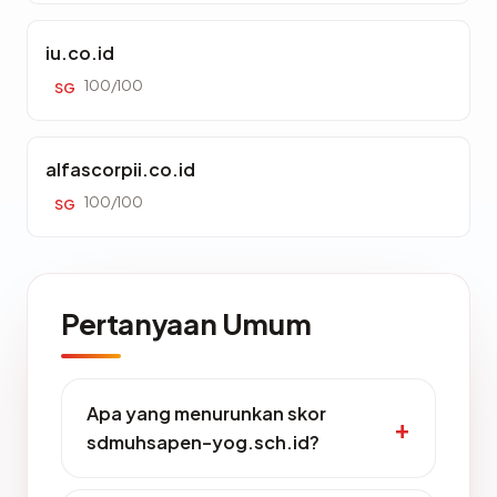
iu.co.id
100/100
SG
alfascorpii.co.id
100/100
SG
Pertanyaan Umum
Apa yang menurunkan skor
sdmuhsapen-yog.sch.id?