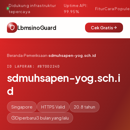
Didukung infrastruktur
Uptime API:
·
Fitur
Cara
Popule
tepercaya
99.95%
LbmsinoGuard
Cek Gratis
Beranda
›
Pemeriksaan
›
sdmuhsapen-yog.sch.id
ID LAPORAN: #B7DD224D
sdmuhsapen-yog.sch.i
d
Singapore
HTTPS Valid
20.8 tahun
Diperbarui
3 bulan yang lalu