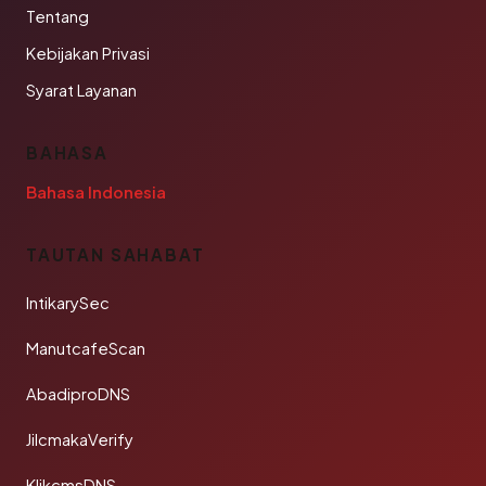
Tentang
Kebijakan Privasi
Syarat Layanan
BAHASA
Bahasa Indonesia
TAUTAN SAHABAT
IntikarySec
ManutcafeScan
AbadiproDNS
JilcmakaVerify
KlikcmsDNS