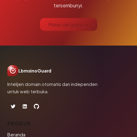
tersembunyi.
Mulai cek gratis →
LbmsinoGuard
Intelijen domain otomatis dan independen
untuk web terbuka.
PRODUK
Beranda