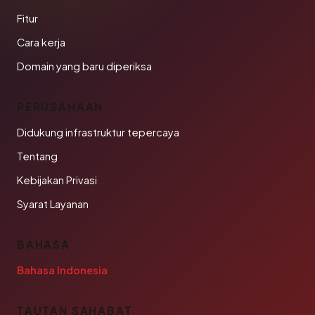
Fitur
Cara kerja
Domain yang baru diperiksa
PERUSAHAAN
Didukung infrastruktur tepercaya
Tentang
Kebijakan Privasi
Syarat Layanan
BAHASA
Bahasa Indonesia
TAUTAN SAHABAT