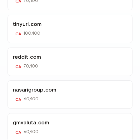
70/100
CA
tinyurl.com
100/100
CA
reddit.com
70/100
CA
nasarigroup.com
60/100
CA
gmvaluta.com
60/100
CA