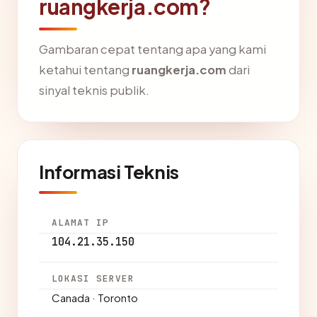
ruangkerja.com?
Gambaran cepat tentang apa yang kami
ketahui tentang
ruangkerja.com
dari
sinyal teknis publik.
Informasi Teknis
ALAMAT IP
104.21.35.150
LOKASI SERVER
Canada · Toronto