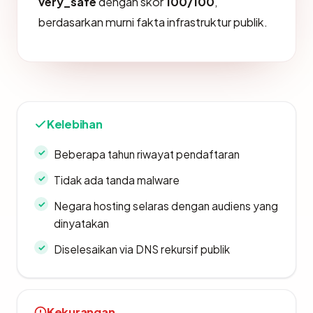
very_safe
dengan skor
100/100
,
berdasarkan murni fakta infrastruktur publik.
Kelebihan
Beberapa tahun riwayat pendaftaran
Tidak ada tanda malware
Negara hosting selaras dengan audiens yang
dinyatakan
Diselesaikan via DNS rekursif publik
Kekurangan