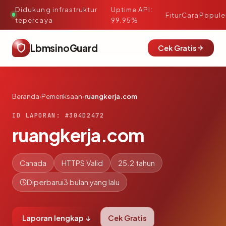
Didukung infrastruktur
Uptime API:
·
Fitur
Cara
Popule
tepercaya
99.95%
LbmsinoGuard
Cek Gratis
Beranda
›
Pemeriksaan
›
ruangkerja.com
ID LAPORAN: #304D2472
ruangkerja.com
Canada
HTTPS Valid
25.2 tahun
Diperbarui
3 bulan yang lalu
Laporan lengkap ↓
Cek Gratis