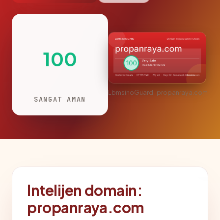
100
LbmsinoGuard · propanraya.com
SANGAT AMAN
Intelijen domain:
propanraya.com