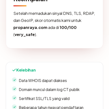
Setelah memadukan sinyal DNS, TLS, RDAP,
dan GeoIP, skor otomatis kami untuk
propanraya.com
ada di
100/100
(
very_safe
).
Kelebihan
Data WHOIS dapat diakses
Domain muncul dalam log CT publik
Sertifikat SSL/TLS yang valid
Beberapa tahun riwayat pendaftaran