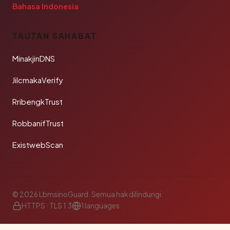
Bahasa Indonesia
TAUTAN SAHABAT
MinakjinDNS
JilcmakaVerify
RribengkTrust
RobbanifTrust
ExistwebScan
© 2026 LbmsinoGuard. Semua hak dilindungi.
HTTPS · TLS 1.3
1 languages