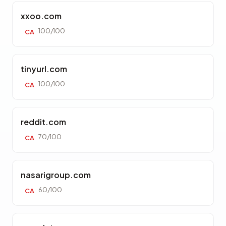
xxoo.com
100/100
CA
tinyurl.com
100/100
CA
reddit.com
70/100
CA
nasarigroup.com
60/100
CA