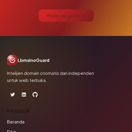
Mulai cek gratis →
LbmsinoGuard
Intelijen domain otomatis dan independen
untuk web terbuka.
PRODUK
Beranda
Fitur