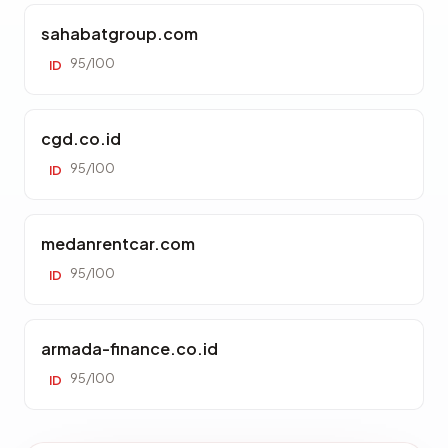
sahabatgroup.com
95/100
ID
cgd.co.id
95/100
ID
medanrentcar.com
95/100
ID
armada-finance.co.id
95/100
ID