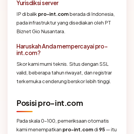
Yurisdiksi server
IP di balik
pro-int.com
berada di Indonesia,
pada infrastruktur yang disediakan oleh PT
Biznet Gio Nusantara.
Haruskah Anda mempercayai pro-
int.com?
Skor kami murni teknis. Situs dengan SSL
valid, beberapa tahun riwayat, dan registrar
terkemuka cenderung berskor lebih tinggi.
Posisi pro-int.com
Pada skala 0-100, pemeriksaan otomatis
kami menempatkan
pro-int.com
di
95
— itu