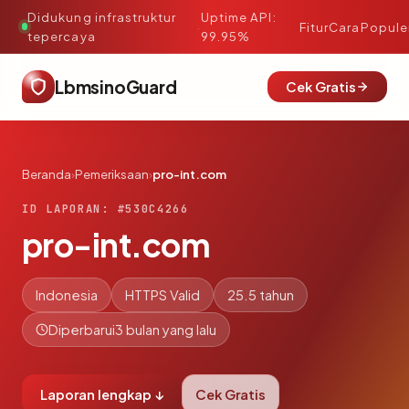
Didukung infrastruktur
Uptime API:
·
Fitur
Cara
Popule
tepercaya
99.95%
LbmsinoGuard
Cek Gratis
Beranda
›
Pemeriksaan
›
pro-int.com
ID LAPORAN: #530C4266
pro-int.com
Indonesia
HTTPS Valid
25.5 tahun
Diperbarui
3 bulan yang lalu
Laporan lengkap ↓
Cek Gratis