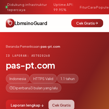
Didukung infrastruktur
Uptime API:
·
Fitur
Cara
Popule
tepercaya
99.95%
LbmsinoGuard
Cek Gratis
Beranda
›
Pemeriksaan
›
pas-pt.com
ID LAPORAN: #D702026B
pas-pt.com
Indonesia
HTTPS Valid
1.1 tahun
Diperbarui
3 bulan yang lalu
Laporan lengkap ↓
Cek Gratis