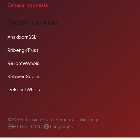
Bahasa Indonesia
TAUTAN SAHABAT
AnakbornSSL
RribengkTrust
RelionteWhois
KalaweitScore
DekorintWhois
© 2026 LbmsinoGuard. Semua hak dilindungi.
HTTPS · TLS 1.3
1 languages