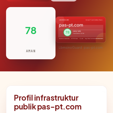
78
LbmsinoGuard · pas-pt.com
AMAN
Profil infrastruktur
publik pas-pt.com