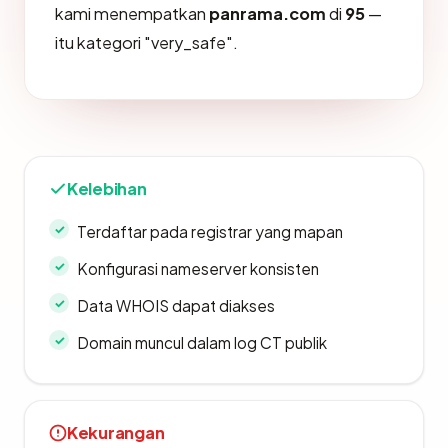
kami menempatkan
panrama.com
di
95
—
itu kategori "very_safe".
Kelebihan
Terdaftar pada registrar yang mapan
Konfigurasi nameserver konsisten
Data WHOIS dapat diakses
Domain muncul dalam log CT publik
Kekurangan