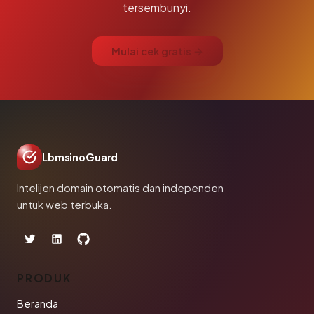
tersembunyi.
Mulai cek gratis →
LbmsinoGuard
Intelijen domain otomatis dan independen
untuk web terbuka.
PRODUK
Beranda