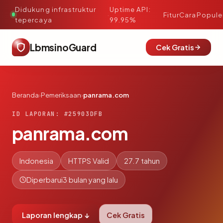
Didukung infrastruktur
Uptime API:
·
Fitur
Cara
Popule
tepercaya
99.95%
LbmsinoGuard
Cek Gratis
Beranda
›
Pemeriksaan
›
panrama.com
ID LAPORAN: #25903DFB
panrama.com
Indonesia
HTTPS Valid
27.7 tahun
Diperbarui
3 bulan yang lalu
Laporan lengkap ↓
Cek Gratis