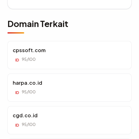
Domain Terkait
cpssoft.com
95/100
ID
harpa.co.id
95/100
ID
cgd.co.id
95/100
ID