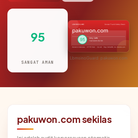
95
LbmsinoGuard · pakuwon.com
SANGAT AMAN
pakuwon.com sekilas
Ini adalah audit kepercayaan otomatis