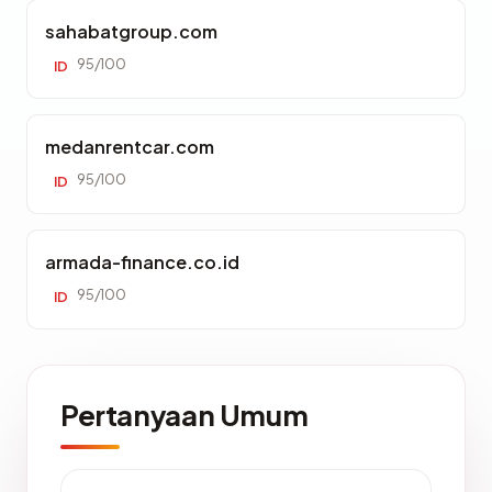
sahabatgroup.com
95/100
ID
medanrentcar.com
95/100
ID
armada-finance.co.id
95/100
ID
Pertanyaan Umum