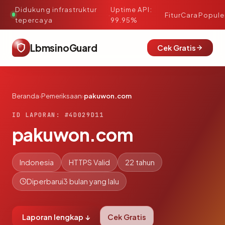
Didukung infrastruktur
Uptime API:
·
Fitur
Cara
Popule
tepercaya
99.95%
LbmsinoGuard
Cek Gratis
Beranda
›
Pemeriksaan
›
pakuwon.com
ID LAPORAN: #4D029D11
pakuwon.com
Indonesia
HTTPS Valid
22 tahun
Diperbarui
3 bulan yang lalu
Laporan lengkap ↓
Cek Gratis