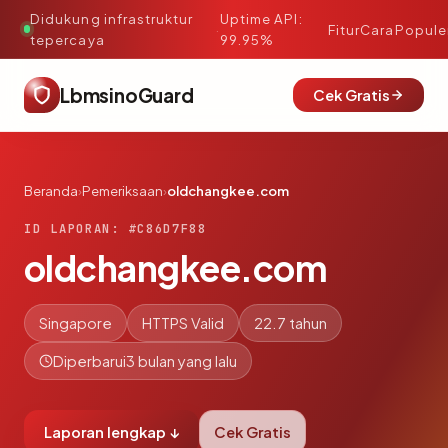
Didukung infrastruktur
Uptime API:
·
Fitur
Cara
Popule
tepercaya
99.95%
LbmsinoGuard
Cek Gratis
Beranda
›
Pemeriksaan
›
oldchangkee.com
ID LAPORAN: #C86D7F88
oldchangkee.com
Singapore
HTTPS Valid
22.7 tahun
Diperbarui
3 bulan yang lalu
Laporan lengkap ↓
Cek Gratis