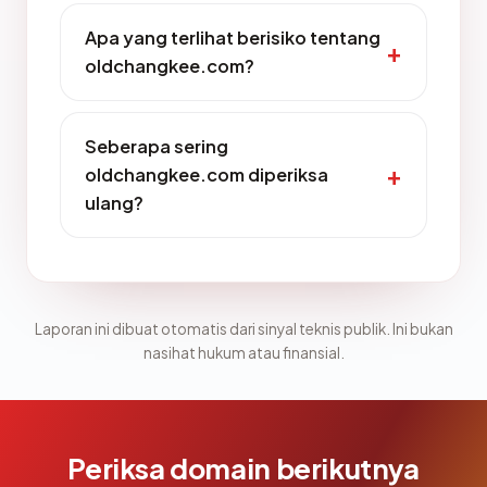
Apa yang terlihat berisiko tentang
oldchangkee.com?
Seberapa sering
oldchangkee.com diperiksa
ulang?
Laporan ini dibuat otomatis dari sinyal teknis publik. Ini bukan
nasihat hukum atau finansial.
Periksa domain berikutnya