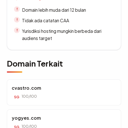
Domain lebih muda dari 12 bulan
Tidak ada catatan CAA
Yurisdiksi hosting mungkin berbeda dari
audiens target
Domain Terkait
cvastro.com
100/100
SG
yogyes.com
100/100
SG