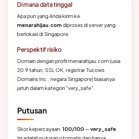
Di mana data tinggal
Apa pun yang Anda kirim ke
menarahijau.com
diproses di server yang
berlokasi di Singapore.
Perspektif risiko
Domain dengan profil menarahijau.com (usia
20.9 tahun, SSL OK, registrar Tucows
Domains Inc., negara Singapore) biasanya
jatuh dalam kategori "very_safe".
Putusan
Skor kepercayaan:
100/100
—
very_safe
.
Ini adalah putusan otomatis dan hanya