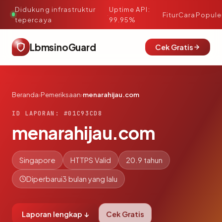
Didukung infrastruktur
Uptime API:
·
Fitur
Cara
Popule
tepercaya
99.95%
LbmsinoGuard
Cek Gratis
Beranda
›
Pemeriksaan
›
menarahijau.com
ID LAPORAN: #01C93CD8
menarahijau.com
Singapore
HTTPS Valid
20.9 tahun
Diperbarui
3 bulan yang lalu
Laporan lengkap ↓
Cek Gratis