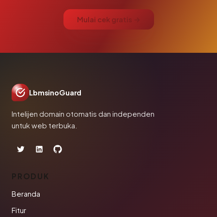
Mulai cek gratis →
LbmsinoGuard
Intelijen domain otomatis dan independen
untuk web terbuka.
PRODUK
Beranda
Fitur