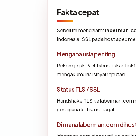
Fakta cepat
Sebelum mendalam:
laberman.c
Indonesia. SSL pada host apex m
Mengapa usia penting
Rekam jejak 19.4 tahun bukan bukti 
mengakumulasi sinyal reputasi.
Status TLS / SSL
Handshake TLS ke laberman.com 
pengguna ketika ini gagal.
Di mana laberman.com dihos
laberman.com dioperasikan dari