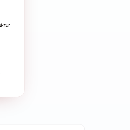
uktur
k