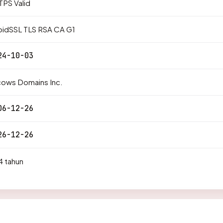
PS Valid
pidSSL TLS RSA CA G1
24-10-03
cows Domains Inc.
06-12-26
26-12-26
4 tahun