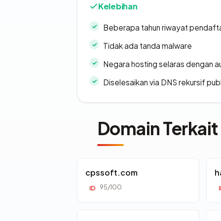
Kelebihan
Beberapa tahun riwayat pendaft
Tidak ada tanda malware
Negara hosting selaras dengan a
Diselesaikan via DNS rekursif publ
Domain Terkait
cpssoft.com
h
95/100
ID