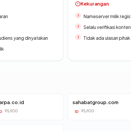
Kekurangan
aran
Nameserver milik regi
Selalu verifikasi kont
udiens yang dinyatakan
Tidak ada ulasan piha
ik
arpa.co.id
sahabatgroup.com
95/100
95/100
ID
ID