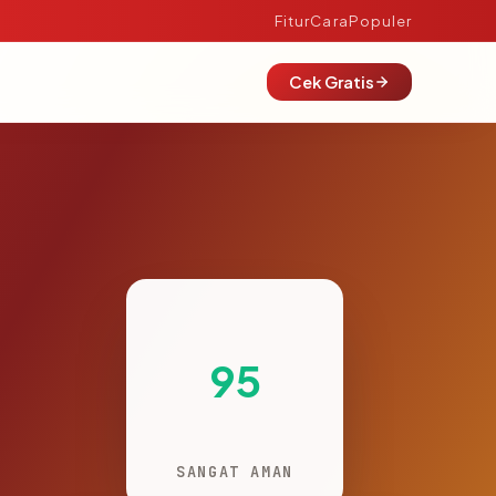
Fitur
Cara
Populer
Cek Gratis
95
SANGAT AMAN