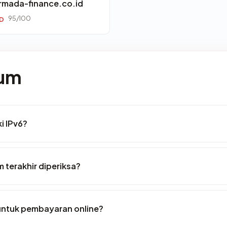
rmada-finance.co.id
95/100
ID
mum
i IPv6?
 terakhir diperiksa?
ntuk pembayaran online?