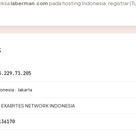
iksa
laberman.com
pada hosting Indonesia, registrar (T
s
3.229.73.205
onesia · Jakarta
. EXABYTES NETWORK INDONESIA
136170