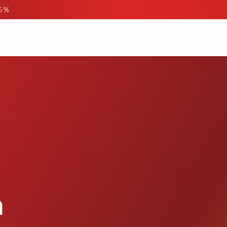
95%
m