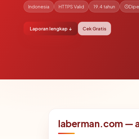
Indonesia
HTTPS Valid
19.4 tahun
Dipe
Laporan lengkap ↓
Cek Gratis
laberman.com — ap