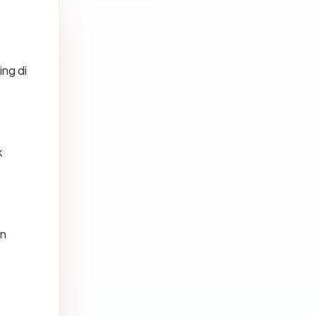
ing di
k
an