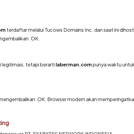
om
terdaftar melalui Tucows Domains Inc. dan saat ini dihost
engembalikan: OK.
legitimasi, tetapi berarti
laberman.com
punya waktu untu
mengembalikan: OK. Browser modern akan memperingatk
ting
 Indonesia via PT. EXABYTES NETWORK INDONESIA.