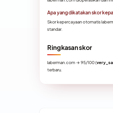
Apa yang dikatakan skor kep
Skor kepercayaan otomatis laberm
standar.
Ringkasan skor
laberman.com → 95/100 (
very_sa
terbaru.