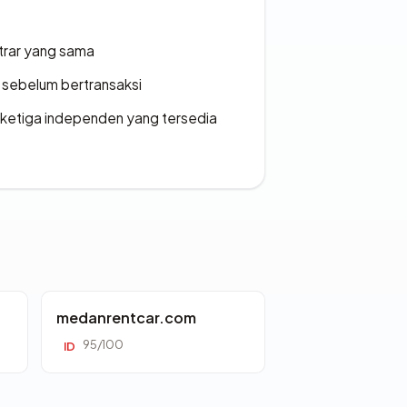
strar yang sama
en sebelum bertransaksi
k ketiga independen yang tersedia
medanrentcar.com
95/100
ID