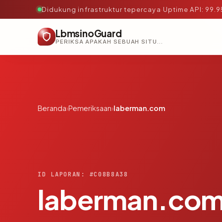
Didukung infrastruktur tepercaya
·
Uptime API: 99.
LbmsinoGuard
PERIKSA APAKAH SEBUAH SITUS AMAN, TEPERCAYA, DAN TERVERIFIKASI DALAM HITUNGAN DETIK.
Beranda
›
Pemeriksaan
›
laberman.com
ID LAPORAN: #C08B8A38
laberman.co