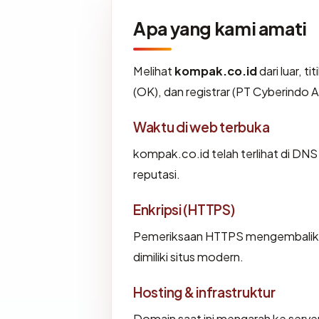
Apa yang kami amati
Melihat
kompak.co.id
dari luar, t
(OK), dan registrar (PT Cyberindo 
Waktu di web terbuka
kompak.co.id telah terlihat di DNS
reputasi.
Enkripsi (HTTPS)
Pemeriksaan HTTPS mengembalikan 
dimiliki situs modern.
Hosting & infrastruktur
Domain saat ini mengarah ke server