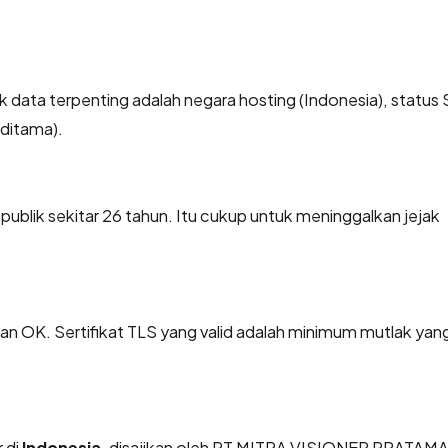
itik data terpenting adalah negara hosting (Indonesia), status
Aditama).
 publik sekitar 26 tahun. Itu cukup untuk meninggalkan jejak
OK. Sertifikat TLS yang valid adalah minimum mutlak yang
 di
Indonesia
, disajikan oleh PT MITRA VISIONER PRATAMA