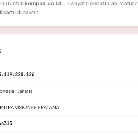
baru untuk
kompak.co.id
— riwayat pendaftaran, status se
kartu di bawah.
s
3.119.228.126
onesia · Jakarta
 MITRA VISIONER PRATAMA
64315