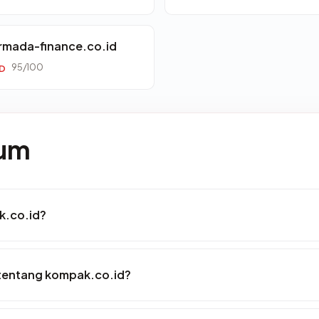
rmada-finance.co.id
95/100
ID
mum
k.co.id?
tentang kompak.co.id?