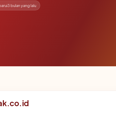
arui
3 bulan yang lalu
ak.co.id