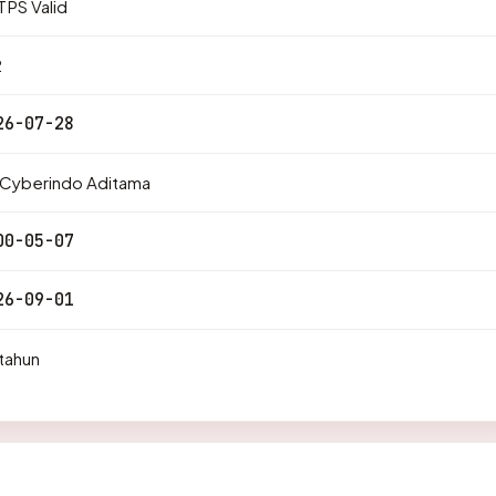
PS Valid
2
26-07-28
 Cyberindo Aditama
00-05-07
26-09-01
tahun