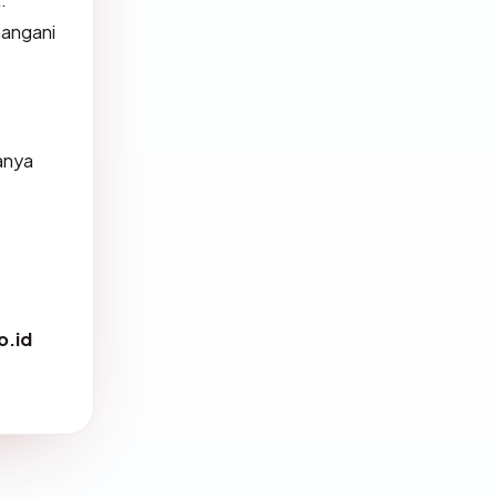
nangani
anya
.id