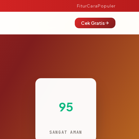
Fitur
Cara
Populer
Cek Gratis
95
SANGAT AMAN