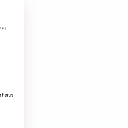
 SSL
 harus
.