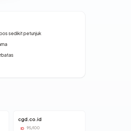
os sedikit petunjuk
lama
erbatas
cgd.co.id
95/100
ID