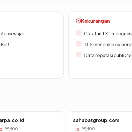
Kekurangan
atensi wajar
Catatan TXT mengeksp
klist
TLS menerima cipher 
Data reputasi publik t
arpa.co.id
sahabatgroup.com
95/100
95/100
ID
ID