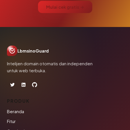
Mulai cek gratis →
LbmsinoGuard
Intelijen domain otomatis dan independen
untuk web terbuka.
PRODUK
Beranda
Fitur