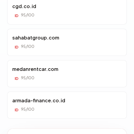
cgd.co.id
95/100
ID
sahabatgroup.com
95/100
ID
medanrentcar.com
95/100
ID
armada-finance.co.id
95/100
ID