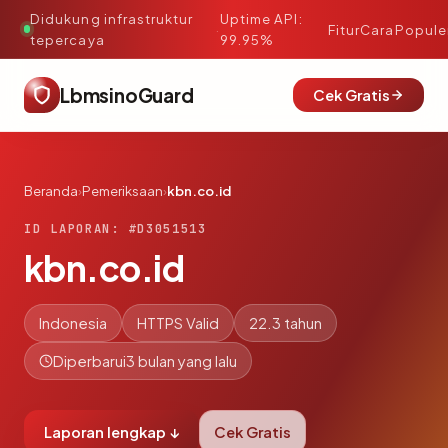
Didukung infrastruktur
Uptime API:
·
Fitur
Cara
Popule
tepercaya
99.95%
LbmsinoGuard
Cek Gratis
Beranda
›
Pemeriksaan
›
kbn.co.id
ID LAPORAN: #D3051513
kbn.co.id
Indonesia
HTTPS Valid
22.3 tahun
Diperbarui
3 bulan yang lalu
Laporan lengkap ↓
Cek Gratis