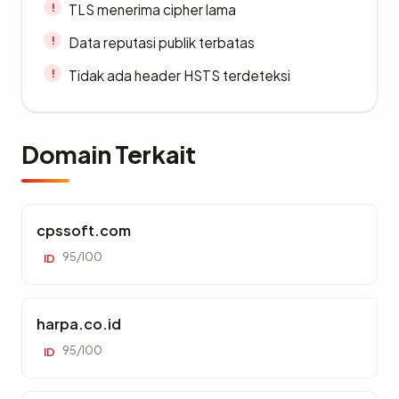
TLS menerima cipher lama
Data reputasi publik terbatas
Tidak ada header HSTS terdeteksi
Domain Terkait
cpssoft.com
95/100
ID
harpa.co.id
95/100
ID