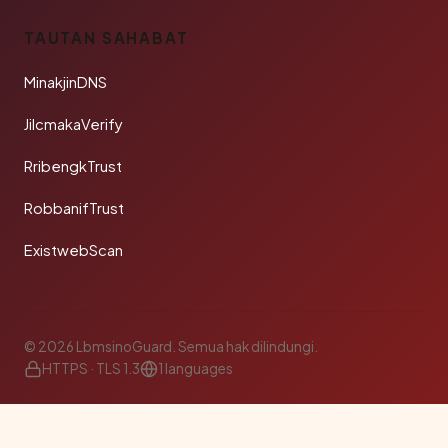
TAUTAN SAHABAT
MinakjinDNS
JilcmakaVerify
RribengkTrust
RobbanifTrust
ExistwebScan
© 2026 LbmsinoGuard. Semua hak dilindungi.
HTTPS · TLS 1.3
1 languages