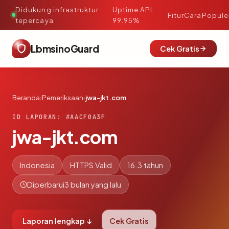
Didukung infrastruktur
Uptime API:
·
Fitur
Cara
Popule
tepercaya
99.95%
LbmsinoGuard
Cek Gratis
Beranda
›
Pemeriksaan
›
jwa-jkt.com
ID LAPORAN: #AACF0A3F
jwa-jkt.com
Indonesia
HTTPS Valid
16.3 tahun
Diperbarui
3 bulan yang lalu
Laporan lengkap ↓
Cek Gratis