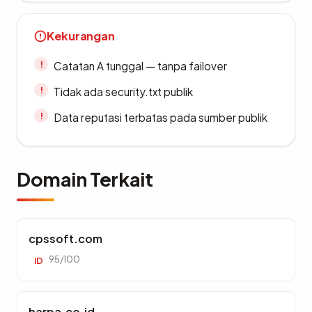
Kekurangan
Catatan A tunggal — tanpa failover
Tidak ada security.txt publik
Data reputasi terbatas pada sumber publik
Domain Terkait
cpssoft.com
95/100
ID
harpa.co.id