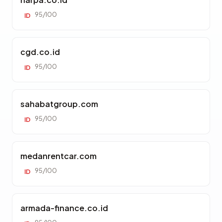
95/100
ID
cgd.co.id
95/100
ID
sahabatgroup.com
95/100
ID
medanrentcar.com
95/100
ID
armada-finance.co.id