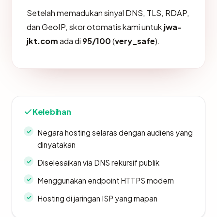
Setelah memadukan sinyal DNS, TLS, RDAP,
dan GeoIP, skor otomatis kami untuk
jwa-
jkt.com
ada di
95/100
(
very_safe
).
Kelebihan
Negara hosting selaras dengan audiens yang
dinyatakan
Diselesaikan via DNS rekursif publik
Menggunakan endpoint HTTPS modern
Hosting di jaringan ISP yang mapan