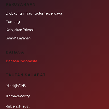
PERUSAHAAN
Didukung infrastruktur tepercaya
Tentang
Kebijakan Privasi
Syarat Layanan
BAHASA
Bahasa Indonesia
TAUTAN SAHABAT
MinakjinDNS
JilcmakaVerify
RribengkTrust