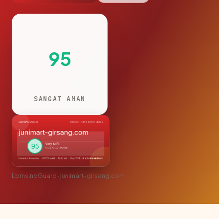
95
SANGAT AMAN
LbmsinoGuard · junimart-girsang.com