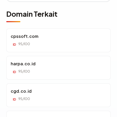
Domain Terkait
cpssoft.com
95/100
ID
harpa.co.id
95/100
ID
cgd.co.id
95/100
ID