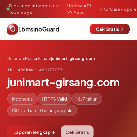
Didukung infrastruktur
Uptime API:
·
Fitur
Cara
Popule
tepercaya
99.95%
LbmsinoGuard
Cek Gratis
Beranda
›
Pemeriksaan
›
junimart-girsang.com
ID LAPORAN: #2C9E9FE5
junimart-girsang.com
Indonesia
HTTPS Valid
18.7 tahun
Diperbarui
3 bulan yang lalu
Laporan lengkap ↓
Cek Gratis