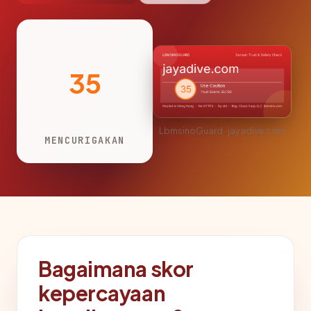
35
LbmsinoGuard · jayadive.com
MENCURIGAKAN
Bagaimana skor
kepercayaan