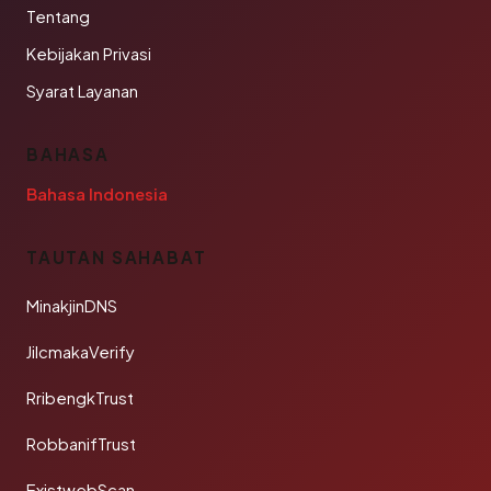
Tentang
Kebijakan Privasi
Syarat Layanan
BAHASA
Bahasa Indonesia
TAUTAN SAHABAT
MinakjinDNS
JilcmakaVerify
RribengkTrust
RobbanifTrust
ExistwebScan