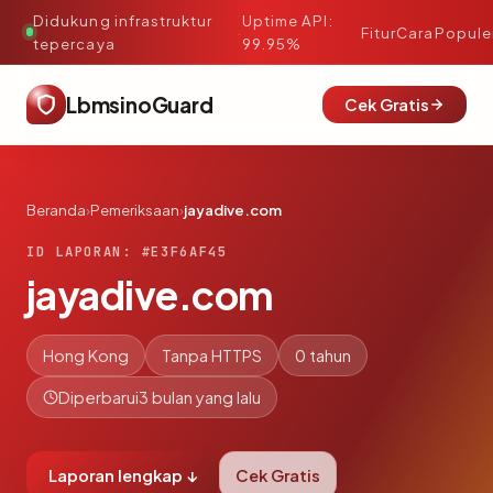
Didukung infrastruktur
Uptime API:
·
Fitur
Cara
Popule
tepercaya
99.95%
LbmsinoGuard
Cek Gratis
Beranda
›
Pemeriksaan
›
jayadive.com
ID LAPORAN: #E3F6AF45
jayadive.com
Hong Kong
Tanpa HTTPS
0 tahun
Diperbarui
3 bulan yang lalu
Laporan lengkap ↓
Cek Gratis