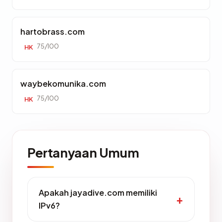
hartobrass.com
75/100
HK
waybekomunika.com
75/100
HK
Pertanyaan Umum
Apakah jayadive.com memiliki
IPv6?