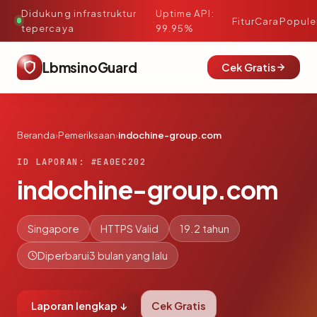
Didukung infrastruktur
Uptime API:
·
Fitur
Cara
Popule
tepercaya
99.95%
LbmsinoGuard
Cek Gratis
Beranda
›
Pemeriksaan
›
indochine-group.com
ID LAPORAN: #EA0EC202
indochine-group.com
Singapore
HTTPS Valid
19.2 tahun
Diperbarui
3 bulan yang lalu
Laporan lengkap ↓
Cek Gratis