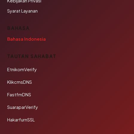
Kebijakan Privasi
Syarat Layanan
BAHASA
Bahasa Indonesia
TAUTAN SAHABAT
EtnikomVerify
KlikcmsDNS
FastfmDNS
SuaraparVerify
HakarfurnSSL