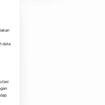
diakan
at data
utasi
ngan
adap