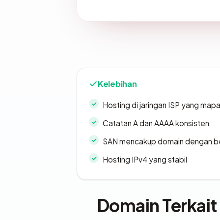
Kelebihan
Hosting di jaringan ISP yang map
Catatan A dan AAAA konsisten
SAN mencakup domain dengan b
Hosting IPv4 yang stabil
Domain Terkait