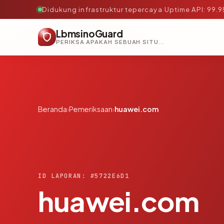
Didukung infrastruktur tepercaya
·
Uptime API: 99.
LbmsinoGuard
PERIKSA APAKAH SEBUAH SITUS AMAN, TEPERCAYA, DAN TERVERIFIKASI DALAM HITUNGAN DETIK.
Beranda
›
Pemeriksaan
›
huawei.com
ID LAPORAN: #5722E6D1
huawei.com