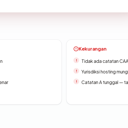
Kekurangan
an
Tidak ada catatan CA
Yurisdiksi hosting mun
enar
Catatan A tunggal — ta