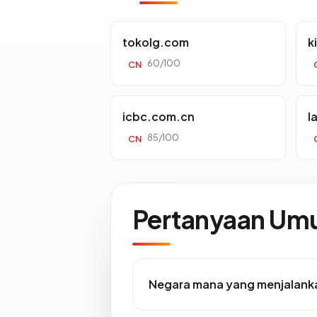
tokolg.com
k
60/100
CN
icbc.com.cn
l
85/100
CN
Pertanyaan U
Negara mana yang menjalank