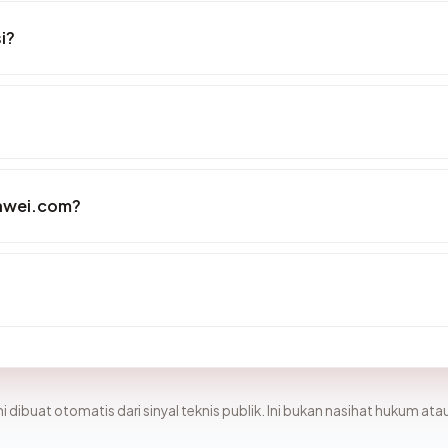
i?
awei.com?
i dibuat otomatis dari sinyal teknis publik. Ini bukan nasihat hukum atau