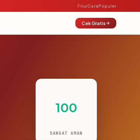
Fitur
Cara
Populer
Cek Gratis
100
SANGAT AMAN