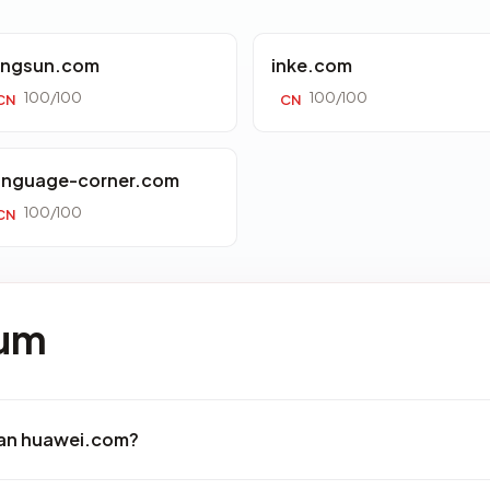
ingsun.com
inke.com
100/100
100/100
CN
CN
anguage-corner.com
100/100
CN
mum
an huawei.com?