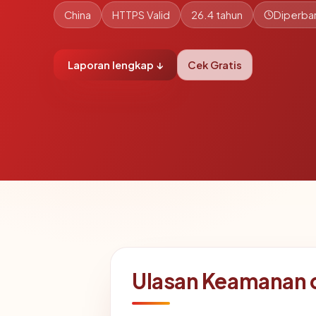
China
HTTPS Valid
26.4 tahun
Diperbar
Laporan lengkap ↓
Cek Gratis
Ulasan Keamanan 