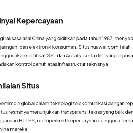
inyal Kepercayaan
i raksasa asal China yang didirikan pada tahun 1987, menye
jaringan, dan elektronik konsumen. Situs huawei.com telah
ggunakan sertifikat SSL dari Actalis, serta dihosting di pus
ndakan kontrol penuh atas infrastruktur teknisnya.
ilaian Situs
 pemimpin global dalam teknologi telekomunikasi dengan rep
 Situs resminya menunjukkan transparansi teknis yang baik de
nggunaan HTTPS, memperkuat kepercayaan pengguna terh
nline mereka.