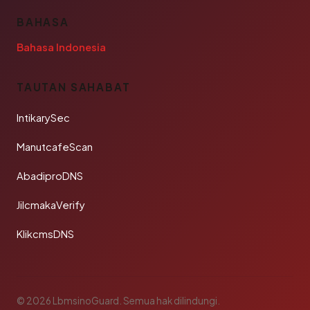
BAHASA
Bahasa Indonesia
TAUTAN SAHABAT
IntikarySec
ManutcafeScan
AbadiproDNS
JilcmakaVerify
KlikcmsDNS
© 2026 LbmsinoGuard. Semua hak dilindungi.