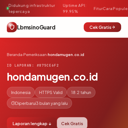
Didukung infrastruktur
Uptime API:
·
Fitur
Cara
Popule
tepercaya
99.95%
LbmsinoGuard
Cek Gratis
Beranda
›
Pemeriksaan
›
hondamugen.co.id
ID LAPORAN: #875CE6F2
hondamugen.co.id
Indonesia
HTTPS Valid
18.2 tahun
Diperbarui
3 bulan yang lalu
Laporan lengkap ↓
Cek Gratis