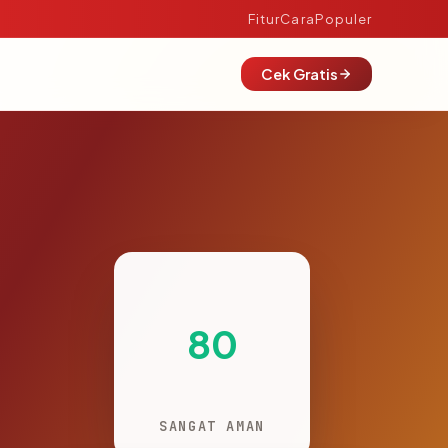
Fitur
Cara
Populer
Cek Gratis
80
SANGAT AMAN