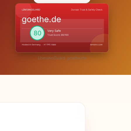
LbmsinoGuard · goethe.de