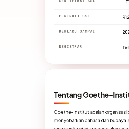
SERTIFIKAT SSL
HTT
PENERBIT SSL
R1
BERLAKU SAMPAI
20
REGISTRAR
Tid
Tentang Goethe-Insti
Goethe-Institut adalah organisasi 
menyebarkan bahasa dan budaya Jer
resmi institusi ini, menyediakan s