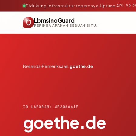
Didukung infrastruktur tepercaya
·
Uptime API: 99.
LbmsinoGuard
PERIKSA APAKAH SEBUAH SITUS AMAN, TEPERCAYA, DAN TERVERIFIKASI DALAM HITUNGAN DETIK.
Beranda
›
Pemeriksaan
›
goethe.de
ID LAPORAN: #F206661F
goethe.de