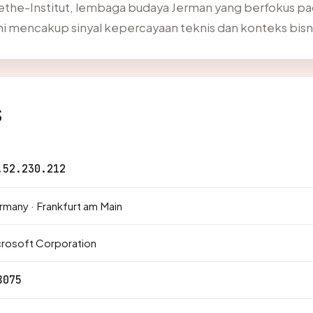
oethe-Institut, lembaga budaya Jerman yang berfokus p
 ini mencakup sinyal kepercayaan teknis dan konteks bisnis
s
.52.230.212
many · Frankfurt am Main
rosoft Corporation
8075