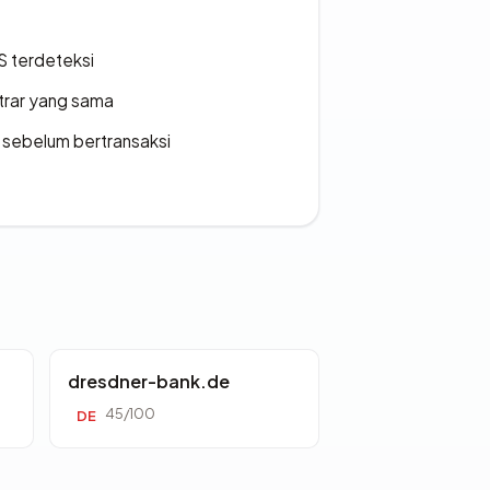
S terdeteksi
strar yang sama
en sebelum bertransaksi
dresdner-bank.de
45/100
DE