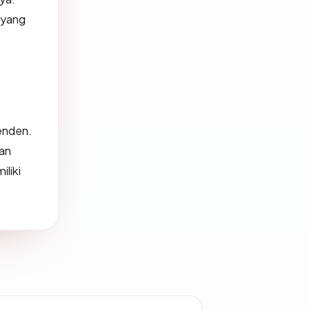
 yang
enden.
dan
iliki