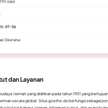
PS Valid
2
26-07-06
ak Diketahui
tut dan Layanan
budaya Jerman yang didirikan pada tahun 1951 yang bertujua
man secara global. Situs goethe.de berfungsi sebagai por
umber belajar bahasa Jerman, informasi kursus, dan acara buda