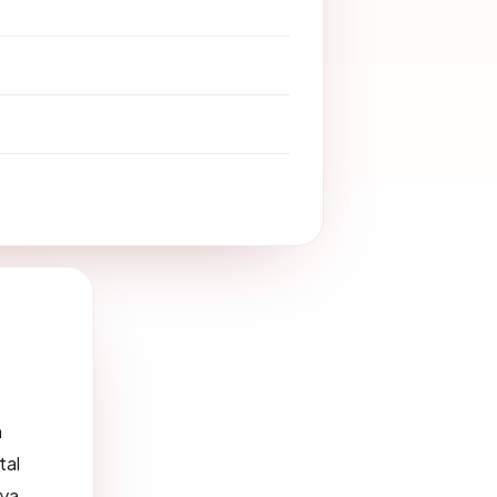
n
tal
ya.