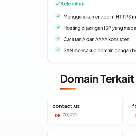
Kelebihan
Menggunakan endpoint HTTPS 
Hosting di jaringan ISP yang map
Catatan A dan AAAA konsisten
SAN mencakup domain dengan b
Domain Terkait
contact.us
f
70/100
DE