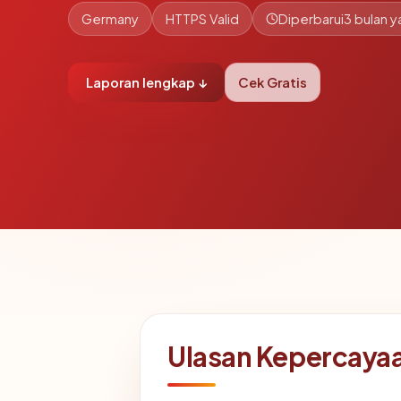
Germany
HTTPS Valid
Diperbarui
3 bulan y
Laporan lengkap ↓
Cek Gratis
Ulasan Kepercayaa