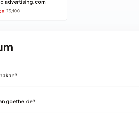
ciadvertising.com
75/100
DE
mum
unakan?
an goethe.de?
?