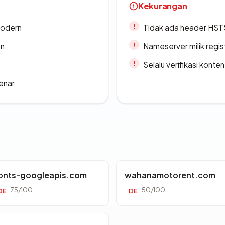
Kekurangan
modern
Tidak ada header HST
an
Nameserver milik regi
Selalu verifikasi kont
enar
onts-googleapis.com
wahanamotorent.com
75/100
50/100
DE
DE