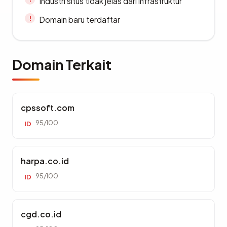
Industri situs tidak jelas dari infrastruktur
Domain baru terdaftar
Domain Terkait
cpssoft.com
95/100
ID
harpa.co.id
95/100
ID
cgd.co.id