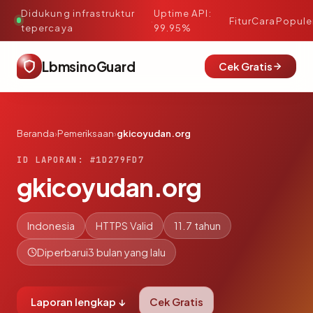
Didukung infrastruktur
Uptime API:
·
Fitur
Cara
Popule
tepercaya
99.95%
LbmsinoGuard
Cek Gratis
Beranda
›
Pemeriksaan
›
gkicoyudan.org
ID LAPORAN: #1D279FD7
gkicoyudan.org
Indonesia
HTTPS Valid
11.7 tahun
Diperbarui
3 bulan yang lalu
Laporan lengkap ↓
Cek Gratis