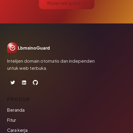
Mulai cek gratis →
LbmsinoGuard
Intelijen domain otomatis dan independen
untuk web terbuka.
PRODUK
Beranda
Fitur
Cara kerja