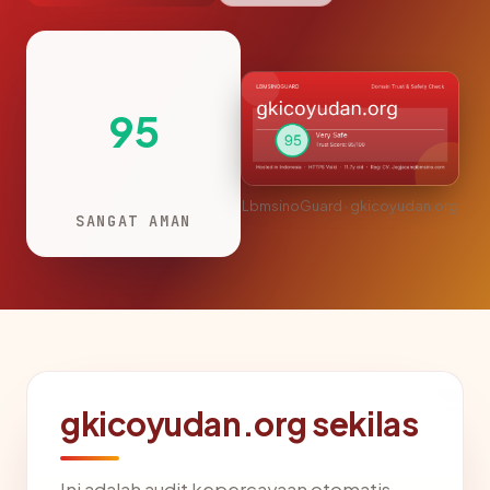
95
LbmsinoGuard · gkicoyudan.org
SANGAT AMAN
gkicoyudan.org sekilas
Ini adalah audit kepercayaan otomatis